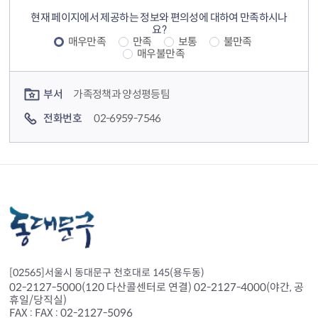
현재 페이지에서 제공하는 정보와 편의성에 대하여 만족하시나
요?
매우만족
만족
보통
불만족
매우불만족
컨텐츠 담당자 정보
부서
가족정책과 양성평등팀
전화번호
02-6959-7546
[02565]서울시 동대문구 천호대로 145(용두동)
02-2127-5000(120 다산콜센터로 연결) 02-2127-4000(야간, 공
휴일/당직실)
FAX : FAX : 02-2127-5096