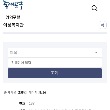
본문 바로가기
검색
예약포털
여성복지관
조회
총 게시물 :
259
건 페이지 :
8/26
번호
189