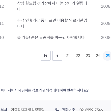
상암 월드컵 경기장에서 나눔 장터가 열립니
12
2008
다
추석 연휴기간 중 아프면 이용할 의료기관입
11
2008
니다
10
올 가을! 숨은 글솜씨를 마음껏 자랑합시다
2008
21
22
23
24
25
처
이
음
전
페
1
이
0
 페이지에서 제공하는 정보와 편의성에 대하여 만족하시나요?
지
페
이
부서
가족정책과 양성평등팀
전화번호
02-6959-7546