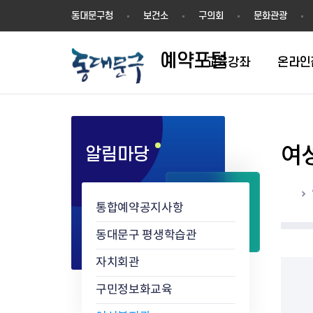
예
동대문구청
보건소
구의회
문화관광
약
포
예약포털
털
교육강좌
온라인
여
알림마당
평생학습관
동네배움터
홈
통합예약공지사항
동대문구 평생학습관
자치회관
구민정보화교육