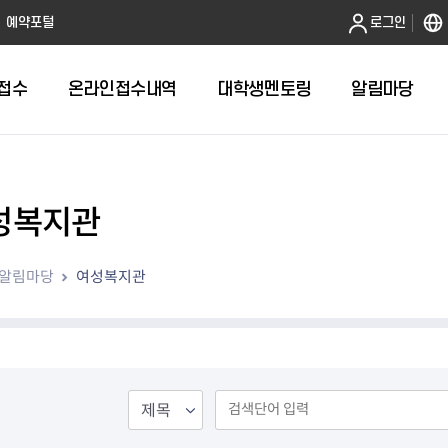
본문 바로가기
예약포털
로그인
접수
온라인접수내역
대학생멘토링
알림마당
성복지관
전체
답십리1동 자치회관
알림마당
여성복지관
답십리2동 자치회관
용두동 자치회관
이문1동 자치회관
이문2동 자치회관
장안1동 자치회관
장안2동 자치회관
전농1동 자치회관