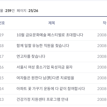
전농2동 자치회관
제기동 자치회관
물 :
259
건 페이지 :
25/26
청량리동 자치회관
회기동 자치회관
번호
제목
작
휘경1동 자치회관
휘경2동 자치회관
19
10월 금요문화예술 페스티벌로 초대합니다
2008
18
함께 일할 유능한 직원을 찾습니다
2008
17
연고자를 찾습니다
2008
16
서울시 여성 중소기업 육성자금 융자
2008
15
여자들은 원한다 남(男)다른 치료법을
2008
14
아파트 꽃 가꾸기 운동에 다 같이 참여합시다
2008
13
건강가정 지원센터 프로그램 안내
2008