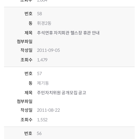
조회수
1,604
번호
58
동
휘경2동
제목
추석연휴 자치회관 헬스장 휴관 안내
첨부파일
작성일
2011-09-05
조회수
1,479
번호
57
동
제기동
제목
주민자치위원 공개모집 공고
첨부파일
작성일
2011-08-22
조회수
1,552
번호
56