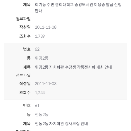
제목
회기동 주민 경희대학교 중앙도서관 이용증 발급 신청
안내
첨부파일
작성일
2011-11-08
조회수
1,739
번호
62
동
휘경2동
제목
휘경2동 자치회관 수강생 작품전시회 개최 안내
첨부파일
작성일
2011-11-03
조회수
1,244
번호
61
동
전농2동
제목
전농2동 자치회관 강사모집 안내