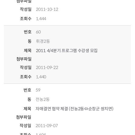
첨부파일
작성일
2011-10-12
조회수
1,444
번호
60
동
휘경2동
제목
2011. 4/4분기 프로그램 수강생 모집
첨부파일
작성일
2011-09-22
조회수
1,440
번호
59
동
전농2동
제목
자매결연 협약 체결 (전농2동⇔순창군 쌍치면)
첨부파일
작성일
2011-09-07