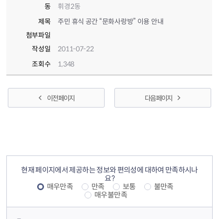
동
휘경2동
제목
주민 휴식 공간 “문화사랑방” 이용 안내
첨부파일
작성일
2011-07-22
조회수
1,348
이전 페이지
다음 페이지
컨텐츠 정보
컨텐츠 만족도 조사
현재 페이지에서 제공하는 정보와 편의성에 대하여 만족하시나
요?
매우만족
만족
보통
불만족
매우불만족
컨텐츠 담당자 정보