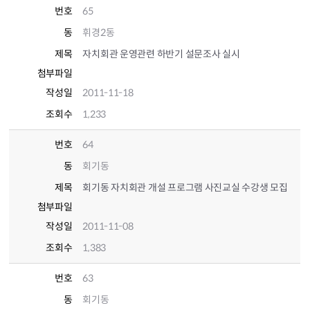
번호
65
동
휘경2동
제목
자치회관 운영관련 하반기 설문조사 실시
첨부파일
작성일
2011-11-18
조회수
1,233
번호
64
동
회기동
제목
회기동 자치회관 개설 프로그램 사진교실 수강생 모집
첨부파일
작성일
2011-11-08
조회수
1,383
번호
63
동
회기동