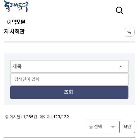
본문 바로가기
검색
예약포털
자치회관
조회
총 게시물 :
1,285
건 페이지 :
123/129
확인