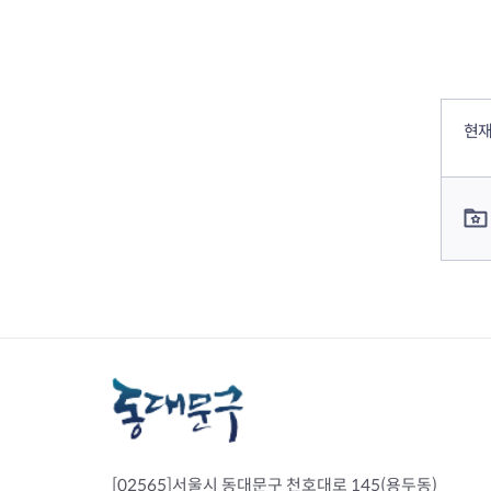
컨텐츠 정보
컨텐츠 만족도 조사
현재
컨텐츠 담당자 정보
[02565]서울시 동대문구 천호대로 145(용두동)