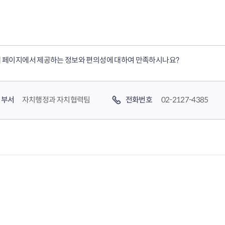
음
전
페
1
이
0
 페이지에서 제공하는 정보와 편의성에 대하여 만족하시나요?
지
페
이
부서
자치행정과 자치협력팀
전화번호
02-2127-4385
지