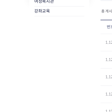
여성복지관
강좌교육
총 게시
번
1,1
1,1
1,1
1,1
1,1