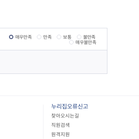
음
페
1
이
0
지
매우만족
만족
보통
불만족
매우불만족
페
이
지
누리집오류신고
찾아오시는길
직원검색
원격지원