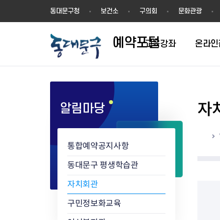
예
동대문구청
보건소
구의회
문화관광
약
포
예약포털
털
교육강좌
온라인
자
알림마당
평생학습관
동네배움터
홈
통합예약공지사항
동대문구 평생학습관
자치회관
구민정보화교육