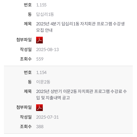
번호
1,155
동
답십리1동
제목
2025년 4분기 답십리1동 자치회관 프로그램 수강생
모집 안내
첨부파일
작성일
2025-08-13
조회수
559
번호
1,154
동
이문2동
제목
2025년 상반기 이문2동 자치회관 프로그램 수강료 수
입 및 지출내역 공고
첨부파일
작성일
2025-07-31
조회수
388