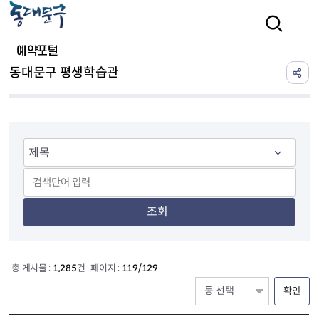
본문 바로가기
검색
예약포털
동대문구 평생학습관
조회
총 게시물 :
1,285
건 페이지 :
119/129
확인