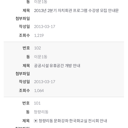
동
이문1동
제목
2013년 2분기 자치회관 프로그램 수강생 모집 안내문
첨부파일
작성일
2013-03-17
조회수
1,219
번호
102
동
이문1동
제목
공공시설 유휴공간 개방 안내
첨부파일
작성일
2013-03-17
조회수
1,064
번호
101
동
청량리동
제목
▣ 청량리동 문화강좌 한국화교실 전시회 안내