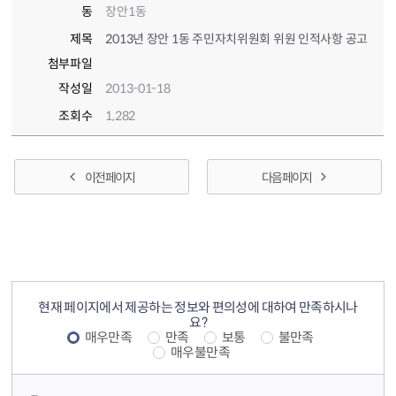
동
장안1동
제목
2013년 장안 1동 주민자치위원회 위원 인적사항 공고
첨부파일
작성일
2013-01-18
조회수
1,282
이전 페이지
다음 페이지
컨텐츠 정보
컨텐츠 만족도 조사
현재 페이지에서 제공하는 정보와 편의성에 대하여 만족하시나
요?
매우만족
만족
보통
불만족
매우불만족
컨텐츠 담당자 정보