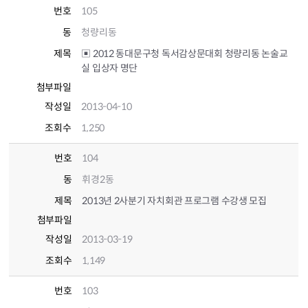
번호
105
동
청량리동
제목
▣ 2012 동대문구청 독서감상문대회 청량리동 논술교
실 입상자 명단
첨부파일
작성일
2013-04-10
조회수
1,250
번호
104
동
휘경2동
제목
2013년 2사분기 자치회관 프로그램 수강생 모집
첨부파일
작성일
2013-03-19
조회수
1,149
번호
103