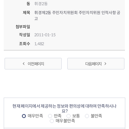
동
휘경2동
제목
휘경제2동 주민자치위원회 주민자치위원 인적사항 공
고
첨부파일
작성일
2011-01-15
조회수
1,482
이전 페이지
다음 페이지
컨텐츠 정보
컨텐츠 만족도 조사
현재 페이지에서 제공하는 정보와 편의성에 대하여 만족하시나
요?
매우만족
만족
보통
불만족
매우불만족
컨텐츠 담당자 정보