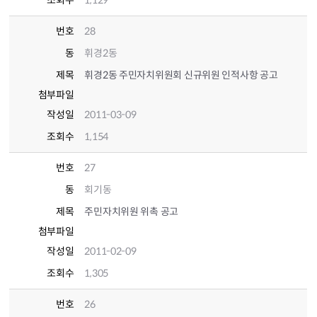
조회수
1,129
번호
28
동
휘경2동
제목
휘경2동 주민자치위원회 신규위원 인적사항 공고
첨부파일
작성일
2011-03-09
조회수
1,154
번호
27
동
회기동
제목
주민자치위원 위촉 공고
첨부파일
작성일
2011-02-09
조회수
1,305
번호
26