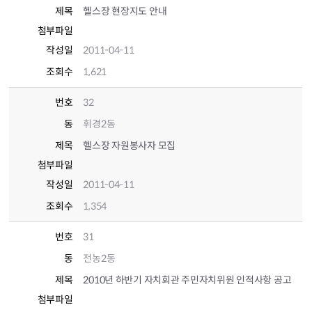
제목
헬스장 현장지도 안내
첨부파일
작성일
2011-04-11
조회수
1,621
번호
32
동
휘경2동
제목
헬스장 자원봉사자 모집
첨부파일
작성일
2011-04-11
조회수
1,354
번호
31
동
전농2동
제목
2010년 하반기 자치회관 주민자치위원 인적사항 공고
첨부파일