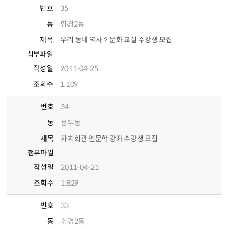
번호
35
동
휘경2동
제목
우리 동네 역사？문화 교실 수강생 모집
첨부파일
작성일
2011-04-25
조회수
1,109
번호
34
동
용두동
제목
자치회관 인문학 강좌 수강생 모집
첨부파일
작성일
2011-04-21
조회수
1,829
번호
33
동
휘경2동