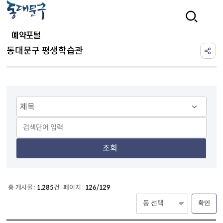
본문 바로가기
검색
예약포털
동대문구 평생학습관
조회
총 게시물 :
1,285
건 페이지 :
126/129
확인