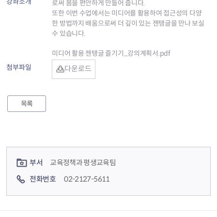
강좌소개
로써 몸을 편안하게 만들어 줍니다.
또한 이번 수업에서는 미디어를 활용하여 접근성의 다양
한 방법까지 배움으로써 더 깊이 있는 젠탱글을 만나 보실
수 있습니다.
미디어 활용 젠탱글 즐기기_강의계획서.pdf
첨부파일
다운로드
목록
컨텐츠 정보
컨텐츠 담당자 정보
부서
교육정책과 평생교육팀
전화번호
02-2127-5611