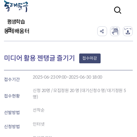
본문 바로가기
검색
평생학습
관
동네배움터
미디어 활용 젠탱글 즐기기
접수마감
2025-06-23 09:00~2025-06-30 18:00
접수기간
신청
20
명 / 모집정원 20 명 (대기신청 0 명/ 대기정원 5
접수현황
명)
선착순
선발방법
인터넷
신청방법