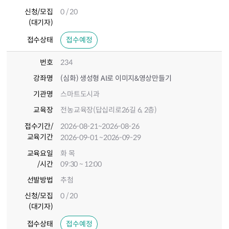
신청/모집
0 / 20
(대기자)
접수상태
접수예정
번호
234
강좌명
(심화) 생성형 AI로 이미지&영상만들기
기관명
스마트도시과
교육장
전농교육장(답십리로26길 6, 2층)
접수기간
/
2026-08-21
~2026-08-26
교육기간
2026-09-01
~2026-09-29
교육요일
화 목
/시간
09:30 ~ 12:00
선발방법
추첨
신청/모집
0 / 20
(대기자)
접수상태
접수예정