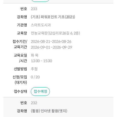
번호
233
강좌명
(기초) 파워포인트 기초(2021)
기관명
스마트도시과
교육장
전농교육장(답십리로26길 6, 2층)
접수기간
/
2026-08-21
~2026-08-26
교육기간
2026-09-01
~2026-09-29
교육요일
화 목
/시간
13:00 ~ 15:30
선발방법
추첨
신청/모집
0 / 20
(대기자)
접수상태
접수예정
번호
232
강좌명
(활용) 인터넷 활용(엣지)