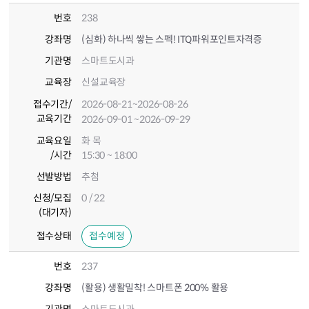
번호
238
강좌명
(심화) 하나씩 쌓는 스펙! ITQ파워포인트자격증
기관명
스마트도시과
교육장
신설교육장
접수기간
/
2026-08-21
~2026-08-26
교육기간
2026-09-01
~2026-09-29
교육요일
화 목
/시간
15:30 ~ 18:00
선발방법
추첨
신청/모집
0 / 22
(대기자)
접수상태
접수예정
번호
237
강좌명
(활용) 생활밀착! 스마트폰 200% 활용