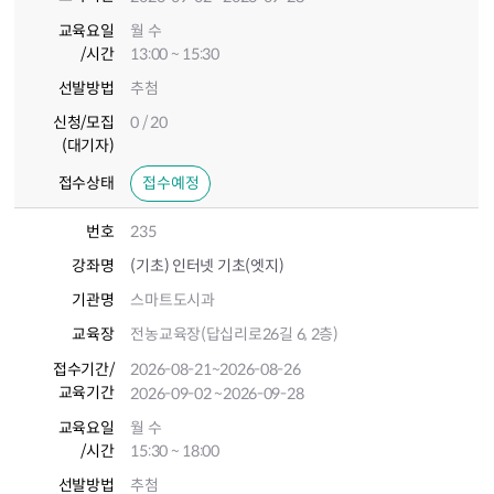
교육요일
월 수
/시간
13:00 ~ 15:30
선발방법
추첨
신청/모집
0 / 20
(대기자)
접수상태
접수예정
번호
235
강좌명
(기초) 인터넷 기초(엣지)
기관명
스마트도시과
교육장
전농교육장(답십리로26길 6, 2층)
접수기간
/
2026-08-21
~2026-08-26
교육기간
2026-09-02
~2026-09-28
교육요일
월 수
/시간
15:30 ~ 18:00
선발방법
추첨