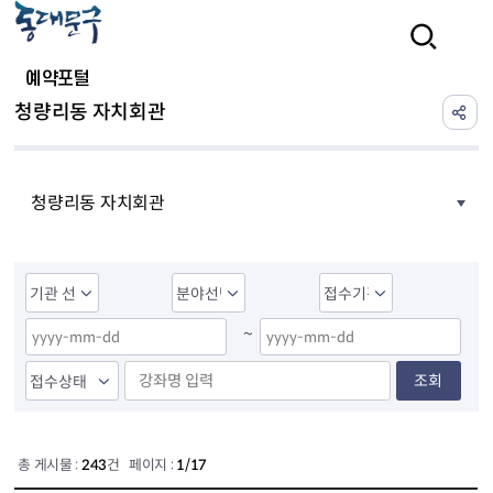
본문 바로가기
검색
예약포털
청량리동 자치회관
청량리동 자치회관
~
조회
총 게시물 :
243
건 페이지 :
1/17