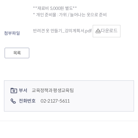
**재료비 5,000원 별도**
* 개인 준비물 : 가위 / 늘어나는 옷으로 준비
다운로드
반려견 옷 만들기_강의계획서.pdf
첨부파일
목록
컨텐츠 정보
컨텐츠 담당자 정보
부서
교육정책과 평생교육팀
전화번호
02-2127-5611