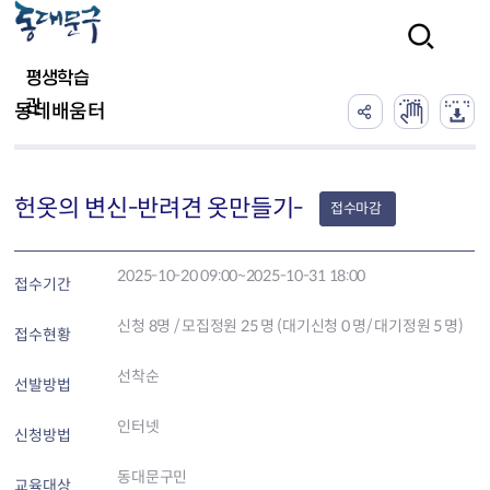
본문 바로가기
검색
평생학습
관
동네배움터
헌옷의 변신-반려견 옷만들기-
접수마감
2025-10-20 09:00~2025-10-31 18:00
접수기간
신청
8
명 / 모집정원 25 명 (대기신청 0 명/ 대기정원 5 명)
접수현황
선착순
선발방법
인터넷
신청방법
동대문구민
교육대상