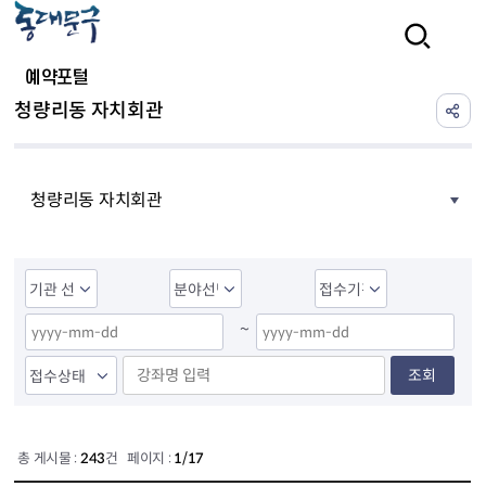
본문 바로가기
검색
예약포털
청량리동 자치회관
청량리동 자치회관
~
조회
총 게시물 :
243
건 페이지 :
1/17