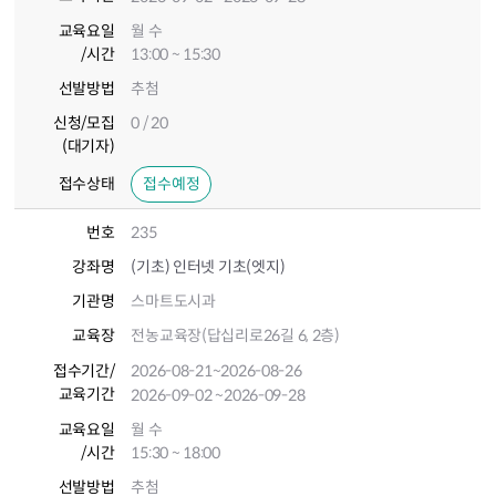
교육요일
월 수
/시간
13:00 ~ 15:30
선발방법
추첨
신청/모집
0 / 20
(대기자)
접수상태
접수예정
번호
235
강좌명
(기초) 인터넷 기초(엣지)
기관명
스마트도시과
교육장
전농교육장(답십리로26길 6, 2층)
접수기간
/
2026-08-21
~2026-08-26
교육기간
2026-09-02
~2026-09-28
교육요일
월 수
/시간
15:30 ~ 18:00
선발방법
추첨