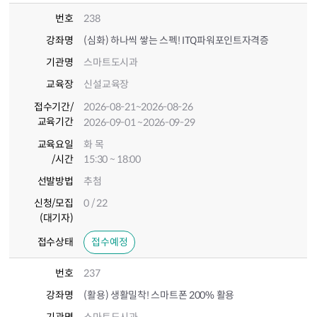
번호
238
강좌명
(심화) 하나씩 쌓는 스펙! ITQ파워포인트자격증
기관명
스마트도시과
교육장
신설교육장
접수기간
/
2026-08-21
~2026-08-26
교육기간
2026-09-01
~2026-09-29
교육요일
화 목
/시간
15:30 ~ 18:00
선발방법
추첨
신청/모집
0 / 22
(대기자)
접수상태
접수예정
번호
237
강좌명
(활용) 생활밀착! 스마트폰 200% 활용