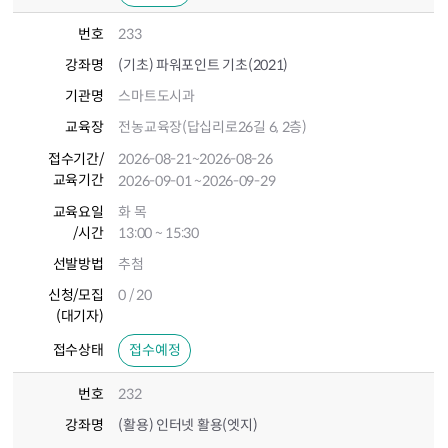
번호
233
강좌명
(기초) 파워포인트 기초(2021)
기관명
스마트도시과
교육장
전농교육장(답십리로26길 6, 2층)
접수기간
/
2026-08-21
~2026-08-26
교육기간
2026-09-01
~2026-09-29
교육요일
화 목
/시간
13:00 ~ 15:30
선발방법
추첨
신청/모집
0 / 20
(대기자)
접수상태
접수예정
번호
232
강좌명
(활용) 인터넷 활용(엣지)