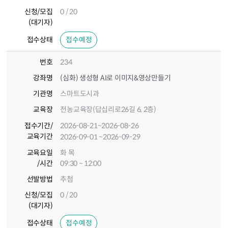
신청/모집
0 / 20
(대기자)
접수상태
접수예정
번호
234
강좌명
(심화) 생성형 AI로 이미지&영상만들기
기관명
스마트도시과
교육장
전농교육장(답십리로26길 6, 2층)
접수기간
/
2026-08-21
~2026-08-26
교육기간
2026-09-01
~2026-09-29
교육요일
화 목
/시간
09:30 ~ 12:00
선발방법
추첨
신청/모집
0 / 20
(대기자)
접수상태
접수예정