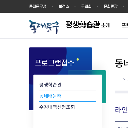
평
동대문구청
보건소
구의회
문화관광
생
학
평생학습관
습
평생학습관 소개
프
관
동
프로그램접수
학습동아리 인증절차
학습동아리 현황
홈
평생학습관
동네배움터
수강내역신청조회
라인