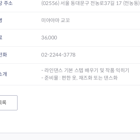
장 주소
(02556) 서울 동대문구 전농로37길 17 (전농동)
명
미야야마 교꼬
료
36,000
전화
02-2244-3778
- 라인댄스 기본 스텝 배우기 및 작품 익히기
소개
- 준비물 : 편한 옷, 재즈화 또는 댄스화
목록