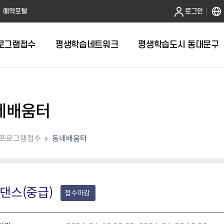
본문 바로가기
예약포털
로그인
로그램접수
평생학습네트워크
평생학습도시 동대문구
네배움터
프로그램접수
동네배움터
댄스(중급)
접수마감