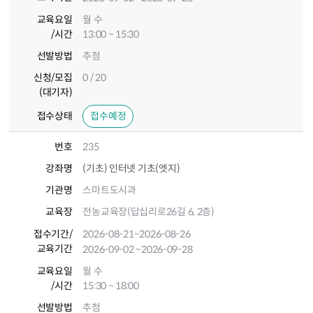
교육요일
월 수
/시간
13:00 ~ 15:30
선발방법
추첨
신청/모집
0 / 20
(대기자)
접수상태
접수예정
번호
235
강좌명
(기초) 인터넷 기초(엣지)
기관명
스마트도시과
교육장
전농교육장(답십리로26길 6, 2층)
접수기간
/
2026-08-21
~2026-08-26
교육기간
2026-09-02
~2026-09-28
교육요일
월 수
/시간
15:30 ~ 18:00
선발방법
추첨