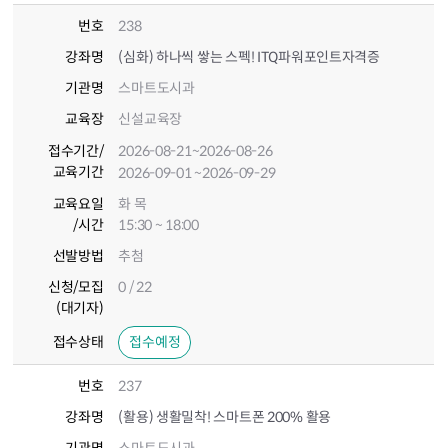
번호
238
강좌명
(심화) 하나씩 쌓는 스펙! ITQ파워포인트자격증
기관명
스마트도시과
교육장
신설교육장
접수기간
/
2026-08-21
~2026-08-26
교육기간
2026-09-01
~2026-09-29
교육요일
화 목
/시간
15:30 ~ 18:00
선발방법
추첨
신청/모집
0 / 22
(대기자)
접수상태
접수예정
번호
237
강좌명
(활용) 생활밀착! 스마트폰 200% 활용