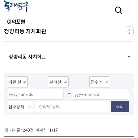
본문 바로가기
검색
예약포털
청량리동 자치회관
청량리동 자치회관
~
조회
총 게시물 :
243
건 페이지 :
1/17