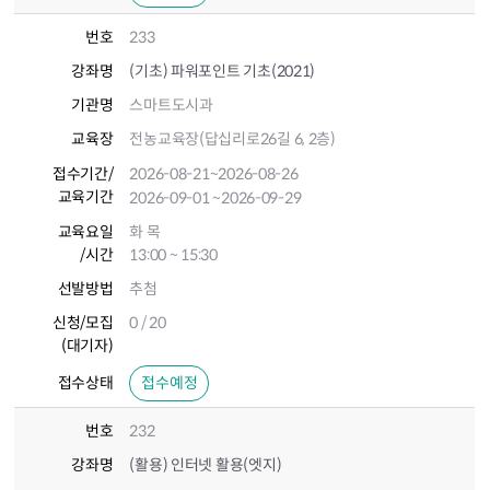
번호
233
강좌명
(기초) 파워포인트 기초(2021)
기관명
스마트도시과
교육장
전농교육장(답십리로26길 6, 2층)
접수기간
/
2026-08-21
~2026-08-26
교육기간
2026-09-01
~2026-09-29
교육요일
화 목
/시간
13:00 ~ 15:30
선발방법
추첨
신청/모집
0 / 20
(대기자)
접수상태
접수예정
번호
232
강좌명
(활용) 인터넷 활용(엣지)