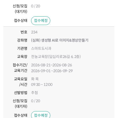
신청/모집
0 / 20
(대기자)
접수상태
접수예정
번호
234
강좌명
(심화) 생성형 AI로 이미지&영상만들기
기관명
스마트도시과
교육장
전농교육장(답십리로26길 6, 2층)
접수기간
/
2026-08-21
~2026-08-26
교육기간
2026-09-01
~2026-09-29
교육요일
화 목
/시간
09:30 ~ 12:00
선발방법
추첨
신청/모집
0 / 20
(대기자)
접수상태
접수예정