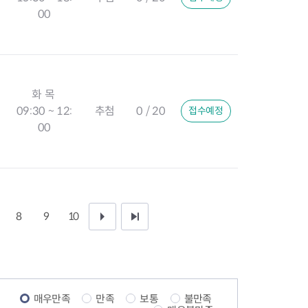
00
화 목
09:30 ~ 12:
추첨
0 / 20
접수예정
00
8
9
10
다
끝
음
페
1
이
매우만족
만족
보통
불만족
0
지