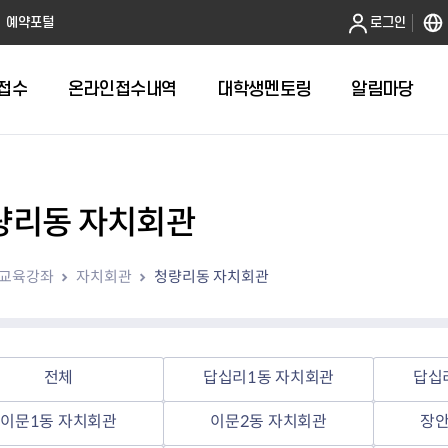
본문 바로가기
예약포털
로그인
접수
온라인접수내역
대학생멘토링
알림마당
량리동 자치회관
전체
답십리1동 자치회관
교육강좌
자치회관
청량리동 자치회관
답십리2동 자치회관
용두동 자치회관
이문1동 자치회관
이문2동 자치회관
전체
답십리1동 자치회관
답십
장안1동 자치회관
장안2동 자치회관
이문1동 자치회관
이문2동 자치회관
장안
전농1동 자치회관