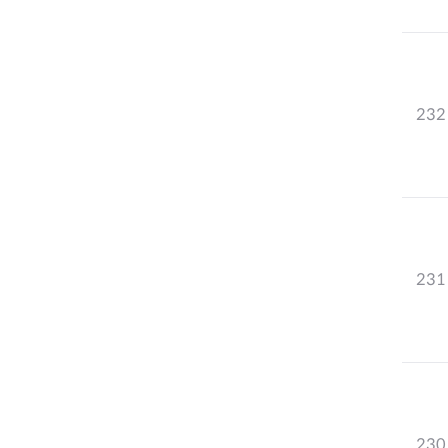
232
231
230