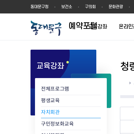
예
동대문구청
보건소
구의회
문화관광
약
포
예약포털
털
교육강좌
온라인
청
교육강좌
평생학습관
동네배움터
홈
전체프로그램
평생교육
자치회관
구민정보화교육