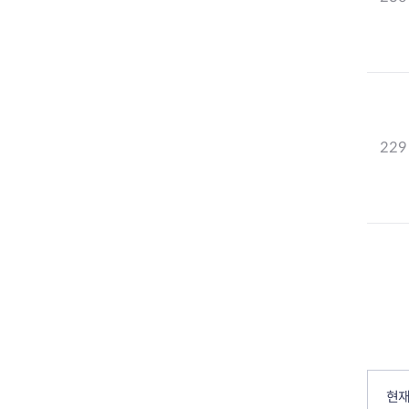
229
컨텐츠 정보
컨텐츠 만족도 조사
현재