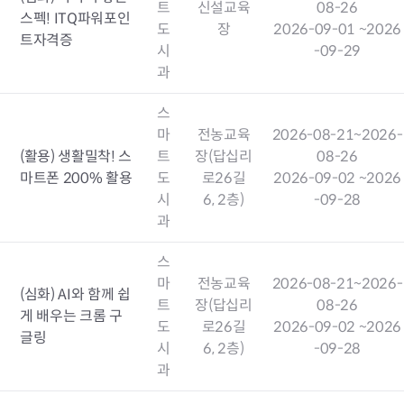
트
신설교육
08-26
스펙! ITQ파워포인
도
장
2026-09-01
~2026
트자격증
시
-09-29
과
스
마
전농교육
2026-08-21
~2026-
(활용) 생활밀착! 스
트
장(답십리
08-26
마트폰 200% 활용
도
로26길
2026-09-02
~2026
시
6, 2층)
-09-28
과
스
마
전농교육
2026-08-21
~2026-
(심화) AI와 함께 쉽
트
장(답십리
08-26
게 배우는 크롬 구
도
로26길
2026-09-02
~2026
글링
시
6, 2층)
-09-28
과