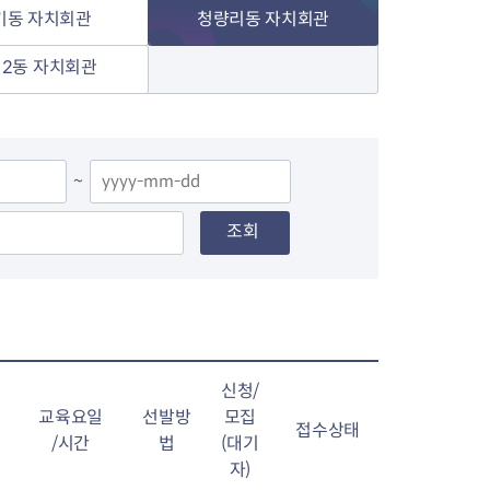
기동 자치회관
청량리동 자치회관
2동 자치회관
~
조회
신청/
교육요일
선발방
모집
접수상태
/시간
법
(대기
자)