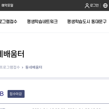
본문 바로가기
예약포털
로그인
로그램접수
평생학습네트워크
평생학습도시 동대문구
네배움터
프로그램접수
동네배움터
B
접수마감