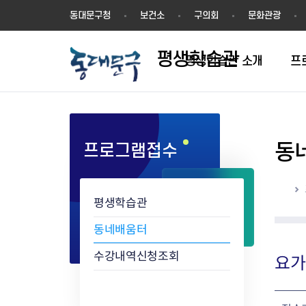
평
동대문구청
보건소
구의회
문화관광
생
학
평생학습관
습
평생학습관 소개
프
관
동
프로그램접수
학습동아리 인증절차
학습동아리 현황
홈
평생학습관
동네배움터
수강내역신청조회
요가