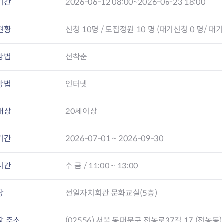
기간
2026-06-12 08:00~2026-06-23 18:00
현황
신청
10
명 / 모집정원 10 명 (대기신청 0 명/ 대기
방법
선착순
방법
인터넷
대상
20세이상
기간
2026-07-01 ~ 2026-09-30
시간
수 금 / 11:00 ~ 13:00
장
전일자치회관 문화교실(5층)
장 주소
(02556) 서울 동대문구 전농로37길 17 (전농동)