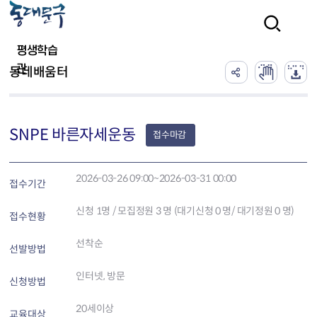
본문 바로가기
검색
평생학습
관
동네배움터
SNPE 바른자세운동
접수마감
2026-03-26 09:00~2026-03-31 00:00
접수기간
신청
1
명 / 모집정원 3 명 (대기신청 0 명/ 대기정원 0 명)
접수현황
선착순
선발방법
인터넷, 방문
신청방법
20세이상
교육대상