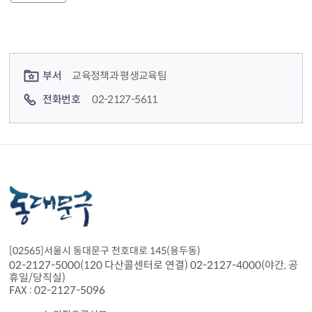
컨텐츠 정보
컨텐츠 담당자 정보
부서
교육정책과 평생교육팀
전화번호
02-2127-5611
[02565]서울시 동대문구 천호대로 145(용두동)
02-2127-5000(120 다산콜센터로 연결) 02-2127-4000(야간, 공
휴일/당직실)
FAX : 02-2127-5096