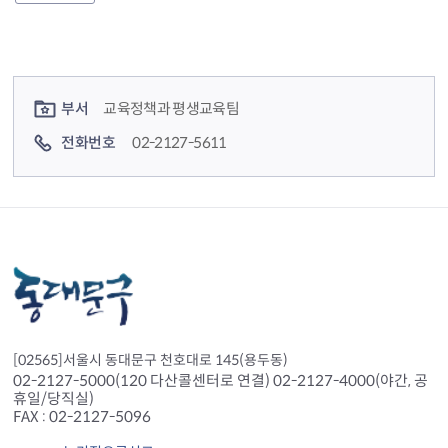
컨텐츠 정보
컨텐츠 담당자 정보
부서
교육정책과 평생교육팀
전화번호
02-2127-5611
[02565]서울시 동대문구 천호대로 145(용두동)
02-2127-5000(120 다산콜센터로 연결) 02-2127-4000(야간, 공
휴일/당직실)
FAX : 02-2127-5096