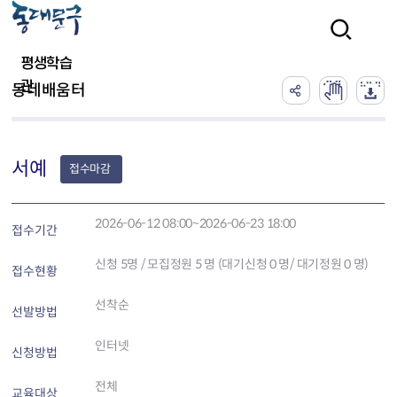
본문 바로가기
검색
평생학습
관
동네배움터
서예
접수마감
2026-06-12 08:00~2026-06-23 18:00
접수기간
신청
5
명 / 모집정원 5 명 (대기신청 0 명/ 대기정원 0 명)
접수현황
선착순
선발방법
인터넷
신청방법
전체
교육대상