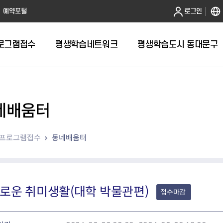
본문 바로가기
예약포털
로그인
로그램접수
평생학습네트워크
평생학습도시 동대문구
네배움터
프로그램접수
동네배움터
로운 취미생활(대학 박물관편)
접수마감