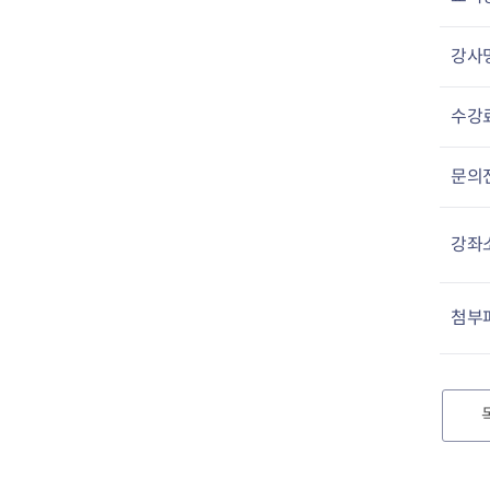
강사
수강
문의
강좌
첨부