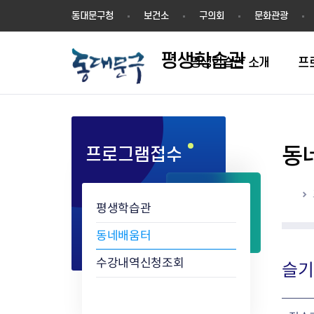
평
동대문구청
보건소
구의회
문화관광
생
학
평생학습관
습
평생학습관 소개
프
관
동
프로그램접수
학습동아리 인증절차
학습동아리 현황
홈
평생학습관
동네배움터
수강내역신청조회
슬기