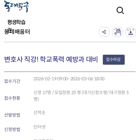
본문 바로가기
검색
평생학습
관
동네배움터
변호사 직강! 학교폭력 예방과 대비
접수마감
2026-02-19 09:00~2026-03-06 18:00
접수기간
신청
17
명 / 모집정원 25 명 (대기신청 0 명/ 대기정원 5
접수현황
명)
선착순
선발방법
인터넷
신청방법