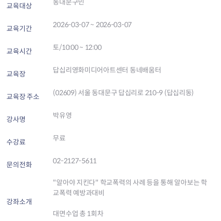
동대문구민
교육대상
2026-03-07 ~ 2026-03-07
교육기간
토/10:00 ~ 12:00
교육시간
답십리영화미디어아트센터 동네배움터
교육장
(02609) 서울 동대문구 답십리로 210-9 (답십리동)
교육장 주소
박유영
강사명
무료
수강료
02-2127-5611
문의전화
"알아야 지킨다" 학교폭력의 사례 등을 통해 알아보는 학
교폭력 예방과대비
강좌소개
대면수업 총 1회차