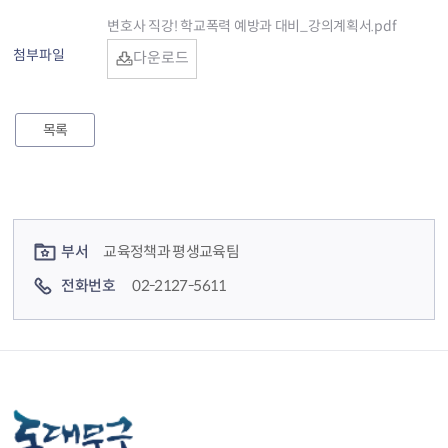
변호사 직강! 학교폭력 예방과 대비_강의계획서.pdf
첨부파일
다운로드
목록
컨텐츠 정보
컨텐츠 담당자 정보
부서
교육정책과 평생교육팀
전화번호
02-2127-5611