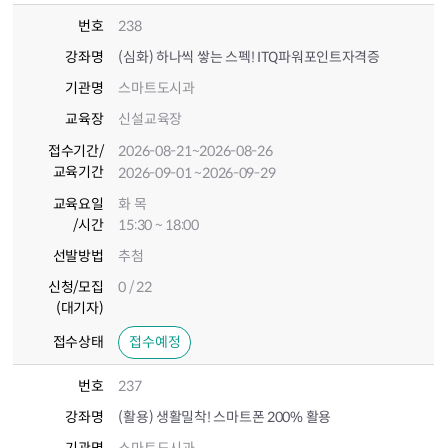
번호
238
강좌명
(심화) 하나씩 쌓는 스펙! ITQ파워포인트자격증
기관명
스마트도시과
교육장
신설교육장
접수기간
/
2026-08-21
~2026-08-26
교육기간
2026-09-01
~2026-09-29
교육요일
화 목
/시간
15:30 ~ 18:00
선발방법
추첨
신청/모집
0 / 22
(대기자)
접수상태
접수예정
번호
237
강좌명
(활용) 생활밀착! 스마트폰 200% 활용