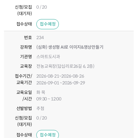
신청/모집
0 / 20
(대기자)
접수상태
접수예정
번호
234
강좌명
(심화) 생성형 AI로 이미지&영상만들기
기관명
스마트도시과
교육장
전농교육장(답십리로26길 6, 2층)
접수기간
/
2026-08-21
~2026-08-26
교육기간
2026-09-01
~2026-09-29
교육요일
화 목
/시간
09:30 ~ 12:00
선발방법
추첨
신청/모집
0 / 20
(대기자)
접수상태
접수예정