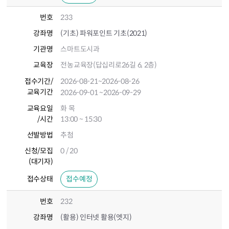
번호
233
강좌명
(기초) 파워포인트 기초(2021)
기관명
스마트도시과
교육장
전농교육장(답십리로26길 6, 2층)
접수기간
/
2026-08-21
~2026-08-26
교육기간
2026-09-01
~2026-09-29
교육요일
화 목
/시간
13:00 ~ 15:30
선발방법
추첨
신청/모집
0 / 20
(대기자)
접수상태
접수예정
번호
232
강좌명
(활용) 인터넷 활용(엣지)