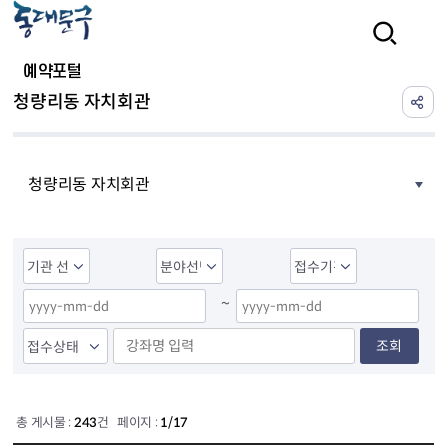
본문 바로가기
검색
예약포털
청량리동 자치회관
청량리동 자치회관
~
조회
총 게시물 :
243
건 페이지 :
1/17