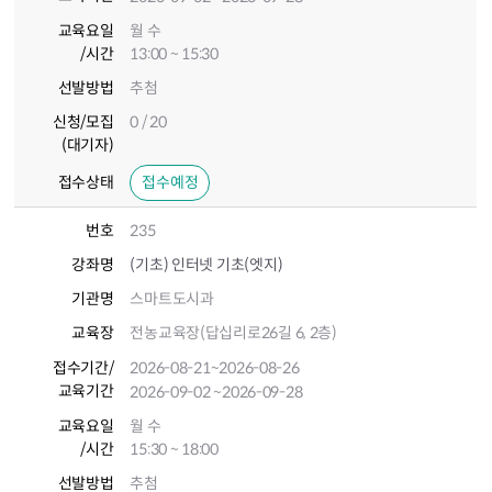
교육요일
월 수
/시간
13:00 ~ 15:30
선발방법
추첨
신청/모집
0 / 20
(대기자)
접수상태
접수예정
번호
235
강좌명
(기초) 인터넷 기초(엣지)
기관명
스마트도시과
교육장
전농교육장(답십리로26길 6, 2층)
접수기간
/
2026-08-21
~2026-08-26
교육기간
2026-09-02
~2026-09-28
교육요일
월 수
/시간
15:30 ~ 18:00
선발방법
추첨