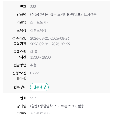
번호
238
강좌명
(심화) 하나씩 쌓는 스펙! ITQ파워포인트자격증
기관명
스마트도시과
교육장
신설교육장
접수기간
/
2026-08-21
~2026-08-26
교육기간
2026-09-01
~2026-09-29
교육요일
화 목
/시간
15:30 ~ 18:00
선발방법
추첨
신청/모집
0 / 22
(대기자)
접수상태
접수예정
번호
237
강좌명
(활용) 생활밀착! 스마트폰 200% 활용