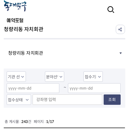
본문 바로가기
검색
예약포털
청량리동 자치회관
청량리동 자치회관
~
조회
총 게시물 :
243
건 페이지 :
1/17