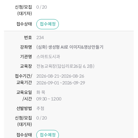
신청/모집
0 / 20
(대기자)
접수상태
접수예정
번호
234
강좌명
(심화) 생성형 AI로 이미지&영상만들기
기관명
스마트도시과
교육장
전농교육장(답십리로26길 6, 2층)
접수기간
/
2026-08-21
~2026-08-26
교육기간
2026-09-01
~2026-09-29
교육요일
화 목
/시간
09:30 ~ 12:00
선발방법
추첨
신청/모집
0 / 20
(대기자)
접수상태
접수예정