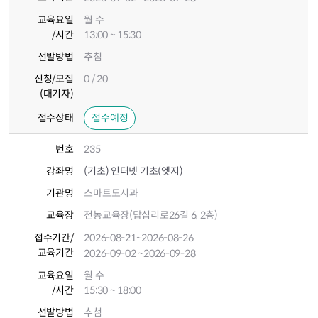
교육요일
월 수
/시간
13:00 ~ 15:30
선발방법
추첨
신청/모집
0 / 20
(대기자)
접수상태
접수예정
번호
235
강좌명
(기초) 인터넷 기초(엣지)
기관명
스마트도시과
교육장
전농교육장(답십리로26길 6, 2층)
접수기간
/
2026-08-21
~2026-08-26
교육기간
2026-09-02
~2026-09-28
교육요일
월 수
/시간
15:30 ~ 18:00
선발방법
추첨