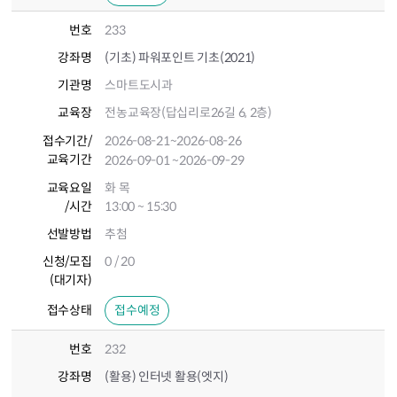
번호
233
강좌명
(기초) 파워포인트 기초(2021)
기관명
스마트도시과
교육장
전농교육장(답십리로26길 6, 2층)
접수기간
/
2026-08-21
~2026-08-26
교육기간
2026-09-01
~2026-09-29
교육요일
화 목
/시간
13:00 ~ 15:30
선발방법
추첨
신청/모집
0 / 20
(대기자)
접수상태
접수예정
번호
232
강좌명
(활용) 인터넷 활용(엣지)