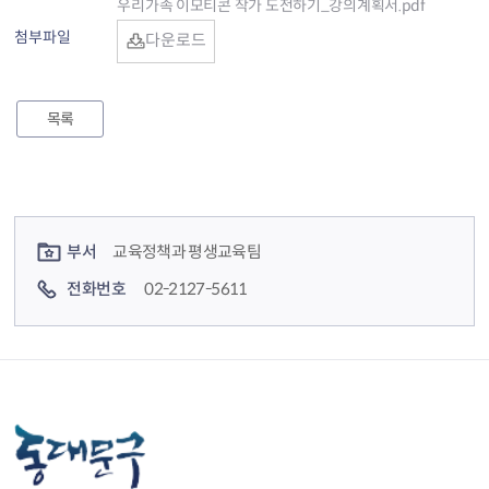
우리가족 이모티콘 작가 도전하기_강의계획서.pdf
첨부파일
다운로드
목록
컨텐츠 정보
컨텐츠 담당자 정보
부서
교육정책과 평생교육팀
전화번호
02-2127-5611