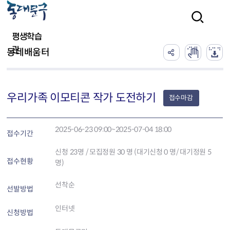
본문 바로가기
검색
평생학습
관
동네배움터
우리가족 이모티콘 작가 도전하기
접수마감
2025-06-23 09:00~2025-07-04 18:00
접수기간
신청
23
명 / 모집정원 30 명 (대기신청 0 명/ 대기정원 5
접수현황
명)
선착순
선발방법
인터넷
신청방법