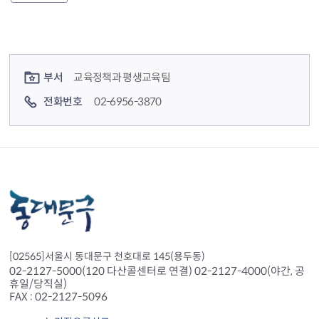
컨텐츠 정보
컨텐츠 담당자 정보
부서
교육정책과 평생교육팀
전화번호
02-6956-3870
[02565]서울시 동대문구 천호대로 145(용두동)
02-2127-5000(120 다산콜센터로 연결) 02-2127-4000(야간, 공
휴일/당직실)
FAX : 02-2127-5096