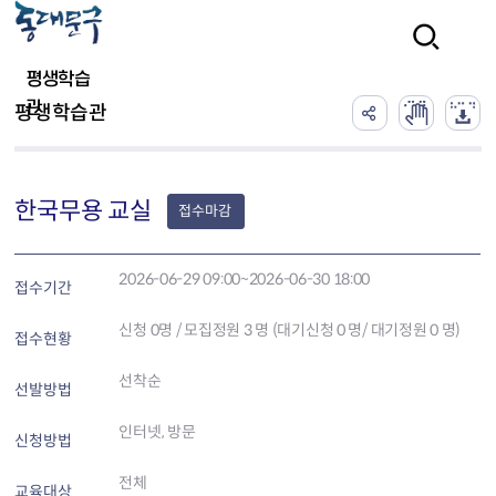
본문 바로가기
검색
평생학습
관
평생학습관
한국무용 교실
접수마감
2026-06-29 09:00~2026-06-30 18:00
접수기간
신청
0
명 / 모집정원 3 명 (대기신청 0 명/ 대기정원 0 명)
접수현황
선착순
선발방법
인터넷, 방문
신청방법
전체
교육대상