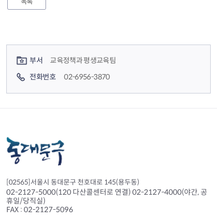
목록
컨텐츠 정보
컨텐츠 담당자 정보
부서
교육정책과 평생교육팀
전화번호
02-6956-3870
[02565]서울시 동대문구 천호대로 145(용두동)
02-2127-5000(120 다산콜센터로 연결) 02-2127-4000(야간, 공
휴일/당직실)
FAX : 02-2127-5096