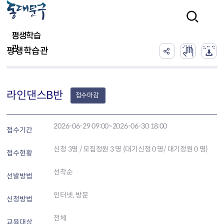
본문 바로가기
검색
평생학습
관
평생학습관
라인댄스B반
접수마감
2026-06-29 09:00~2026-06-30 18:00
접수기간
신청
3
명 / 모집정원 3 명 (대기신청 0 명/ 대기정원 0 명)
접수현황
선착순
선발방법
인터넷, 방문
신청방법
전체
교육대상