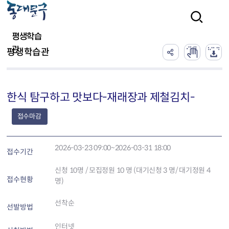
본문 바로가기
검색
평생학습
관
평생학습관
한식 탐구하고 맛보다-재래장과 제철김치-
접수마감
2026-03-23 09:00~2026-03-31 18:00
접수기간
신청
10
명 / 모집정원 10 명 (대기신청 3 명/ 대기정원 4
접수현황
명)
선착순
선발방법
인터넷