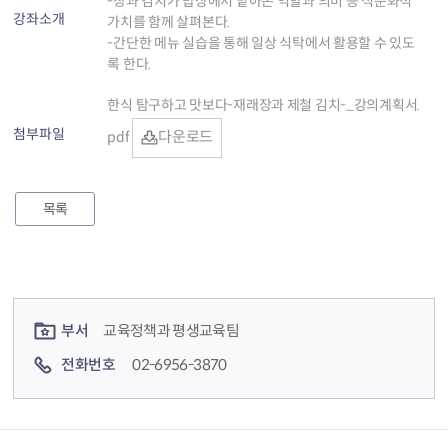
-장과 김치가 밥상에서 맡아온 역할과 의미 등 식문화적
강좌소개
가치를 함께 살펴본다.
-간단한 메뉴 실습을 통해 일상 식탁에서 활용할 수 있도
록 한다.
한식 탐구하고 맛보다-재래장과 제철 김치-_강의계획서.
첨부파일
다운로드
pdf
목록
컨텐츠 정보
컨텐츠 담당자 정보
부서
교육정책과 평생교육팀
전화번호
02-6956-3870