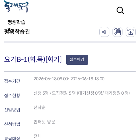
본문 바로가기
검색
평생학습
관
평생학습관
요가B-1(화,목)[회기]
접수마감
2026-06-18 09:00~2026-06-18 18:00
접수기간
신청
5
명 / 모집정원 5 명 (대기신청 0 명/ 대기정원 0 명)
접수현황
선착순
선발방법
인터넷, 방문
신청방법
전체
교육대상