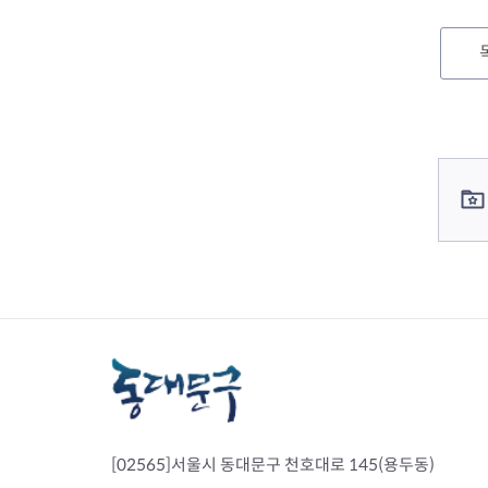
컨텐츠 정보
컨텐츠 담당자 정보
[02565]서울시 동대문구 천호대로 145(용두동)