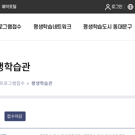
본문 바로가기
예약포털
로그인
로그램접수
평생학습네트워크
평생학습도시 동대문구
생학습관
프로그램접수
평생학습관
접수마감