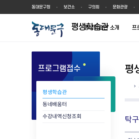
평
동대문구청
보건소
구의회
문화관광
생
학
평생학습관
습
평생학습관 소개
프
관
평
프로그램접수
학습동아리 인증절차
학습동아리 현황
홈
평생학습관
동네배움터
수강내역신청조회
탁구