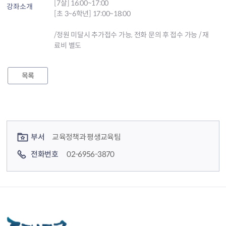
[7살] 16:00~17:00
강좌소개
[초 3~6학년] 17:00~18:00
/정원 미달시 추가접수 가능, 전화 문의 후 접수 가능 / 재
료비 별도
목록
컨텐츠 정보
컨텐츠 담당자 정보
부서
교육정책과 평생교육팀
전화번호
02-6956-3870