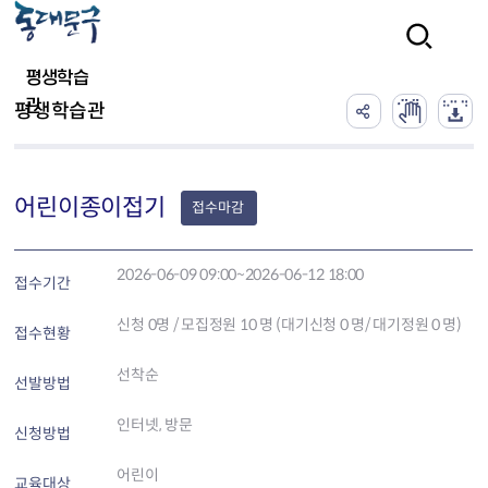
본문 바로가기
검색
평생학습
관
평생학습관
어린이종이접기
접수마감
2026-06-09 09:00~2026-06-12 18:00
접수기간
신청
0
명 / 모집정원 10 명 (대기신청 0 명/ 대기정원 0 명)
접수현황
선착순
선발방법
인터넷, 방문
신청방법
어린이
교육대상