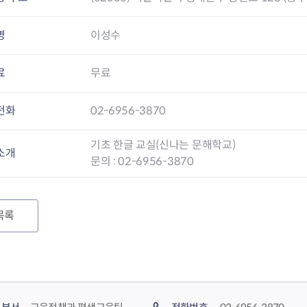
명
이성수
료
무료
전화
02-6956-3870
기초 한글 교실(신나는 문해학교)
소개
문의 : 02-6956-3870
목록