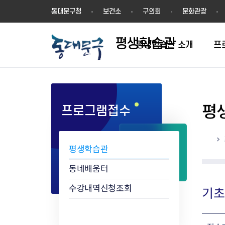
평
동대문구청
보건소
구의회
문화관광
생
학
평생학습관
습
평생학습관 소개
프
관
평
프로그램접수
학습동아리 인증절차
학습동아리 현황
홈
평생학습관
동네배움터
수강내역신청조회
기초