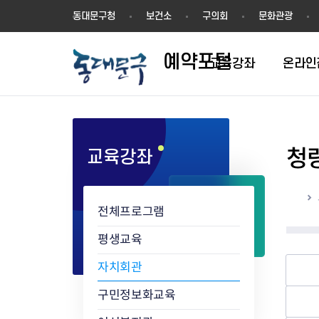
예
동대문구청
보건소
구의회
문화관광
약
포
예약포털
털
교육강좌
온라인
청
교육강좌
평생학습관
동네배움터
홈
전체프로그램
평생교육
자치회관
구민정보화교육