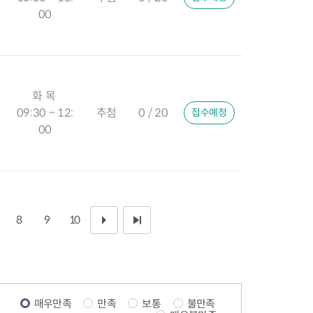
00
화 목
09:30 ~ 12:
추첨
0 / 20
접수예정
00
8
9
10
다
끝
음
페
1
이
매우만족
만족
보통
불만족
0
지