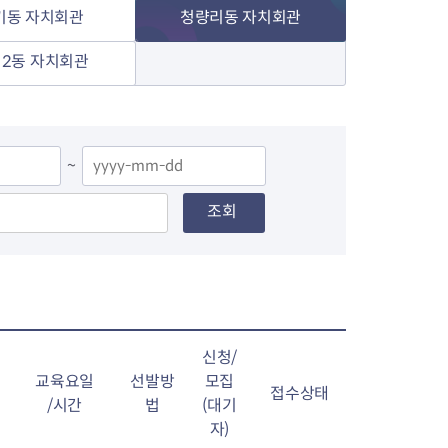
기동 자치회관
청량리동 자치회관
2동 자치회관
~
조회
신청/
교육요일
선발방
모집
접수상태
/시간
법
(대기
자)