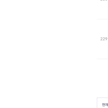
229
컨텐츠 정보
컨텐츠 만족도 조사
현재