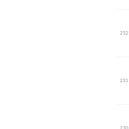
232
231
230