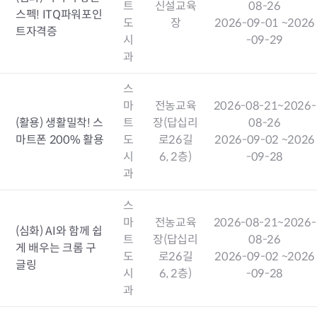
트
신설교육
08-26
스펙! ITQ파워포인
도
장
2026-09-01
~2026
트자격증
시
-09-29
과
스
마
전농교육
2026-08-21
~2026-
(활용) 생활밀착! 스
트
장(답십리
08-26
마트폰 200% 활용
도
로26길
2026-09-02
~2026
시
6, 2층)
-09-28
과
스
마
전농교육
2026-08-21
~2026-
(심화) AI와 함께 쉽
트
장(답십리
08-26
게 배우는 크롬 구
도
로26길
2026-09-02
~2026
글링
시
6, 2층)
-09-28
과