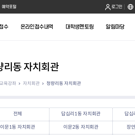
본문 바로가기
예약포털
로그인
접수
온라인접수내역
대학생멘토링
알림마당
량리동 자치회관
전체
답십리1동 자치회관
교육강좌
자치회관
청량리동 자치회관
답십리2동 자치회관
용두동 자치회관
이문1동 자치회관
이문2동 자치회관
전체
답십리1동 자치회관
답십
장안1동 자치회관
장안2동 자치회관
이문1동 자치회관
이문2동 자치회관
장안
전농1동 자치회관