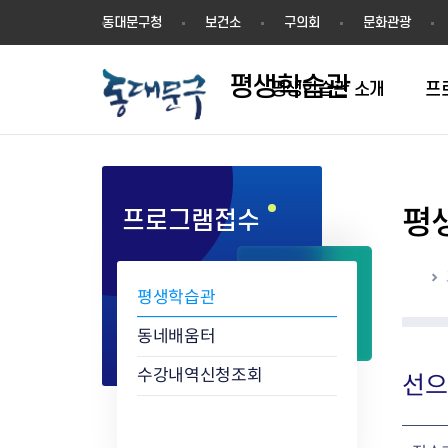
평
동대문구청
보건소
구의회
문화관광
생
학
평생학습관
습
평생학습관 소개
프
관
평
프로그램접수
학습동아리 인증절차
학습동아리 현황
홈
평생학습관
동네배움터
수강내역신청조회
선으