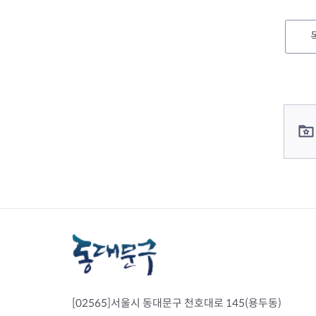
컨텐츠 정보
컨텐츠 담당자 정보
[02565]서울시 동대문구 천호대로 145(용두동)