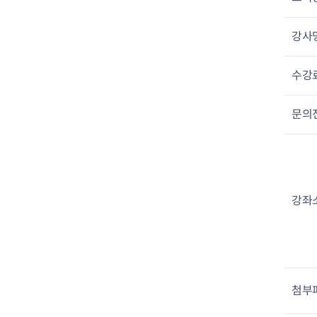
강사
수강
문의
강좌
첨부