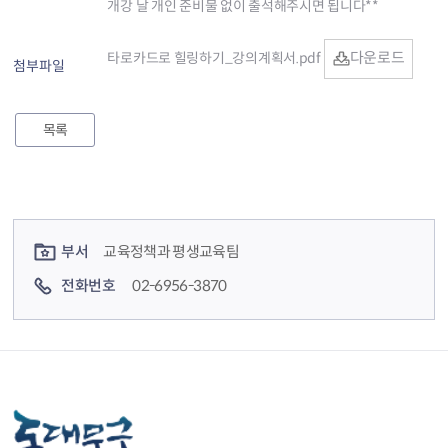
개강 날 개인 준비물 없이 출석해주시면 됩니다**
다운로드
타로카드로 힐링하기_강의계획서.pdf
첨부파일
목록
컨텐츠 정보
컨텐츠 담당자 정보
부서
교육정책과 평생교육팀
전화번호
02-6956-3870