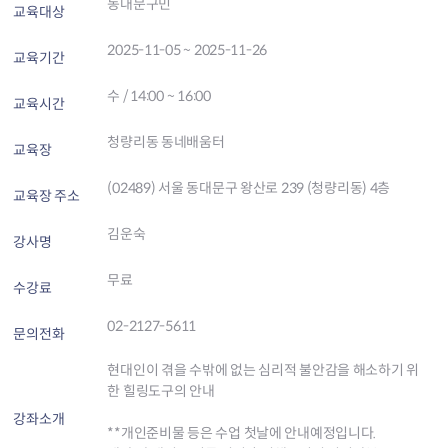
동대문구민
교육대상
2025-11-05 ~ 2025-11-26
교육기간
수 / 14:00 ~ 16:00
교육시간
청량리동 동네배움터
교육장
(02489) 서울 동대문구 왕산로 239 (청량리동) 4층
교육장 주소
김운숙
강사명
무료
수강료
02-2127-5611
문의전화
현대인이 겪을 수밖에 없는 심리적 불안감을 해소하기 위
한 힐링도구의 안내
강좌소개
**개인준비물 등은 수업 첫날에 안내예정입니다.