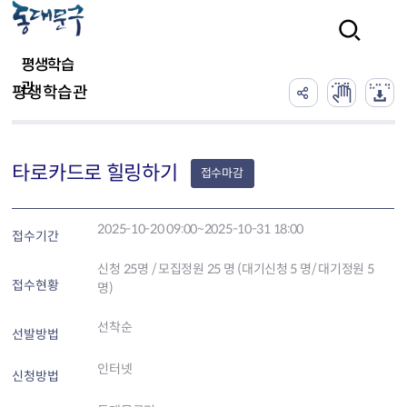
본문 바로가기
검색
평생학습
관
평생학습관
타로카드로 힐링하기
접수마감
2025-10-20 09:00~2025-10-31 18:00
접수기간
신청
25
명 / 모집정원 25 명 (대기신청 5 명/ 대기정원 5
접수현황
명)
선착순
선발방법
인터넷
신청방법