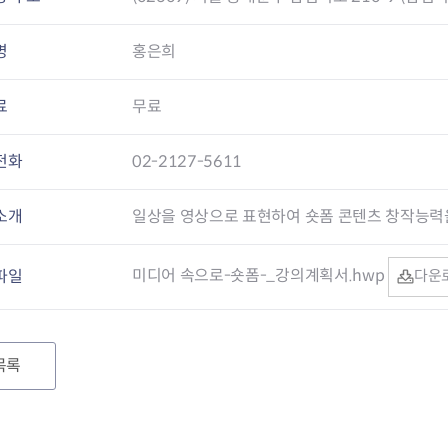
명
홍은희
료
무료
전화
02-2127-5611
소개
일상을 영상으로 표현하여 숏폼 콘텐츠 창작능력
미디어 속으로-숏폼-_강의계획서.hwp
파일
다운
목록