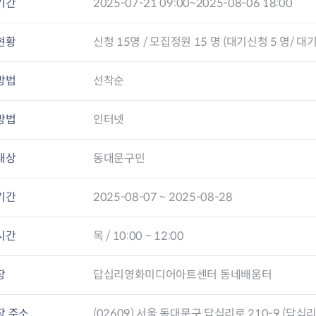
기간
2025-07-21 09:00~2025-08-06 18:00
현황
신청
15
명 / 모집정원 15 명 (대기신청 5 명/ 대기
방법
선착순
방법
인터넷
대상
동대문구민
기간
2025-08-07 ~ 2025-08-28
시간
목 / 10:00 ~ 12:00
장
답십리영화미디어아트센터 동네배움터
장 주소
(02609) 서울 동대문구 답십리로 210-9 (답십