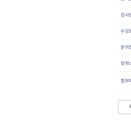
강사
수강
문의
강좌
첨부