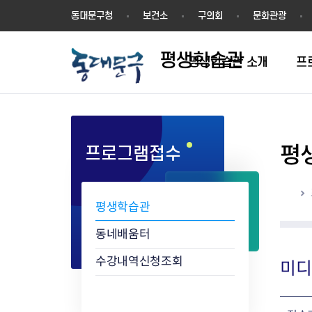
평
동대문구청
보건소
구의회
문화관광
생
학
평생학습관
습
평생학습관 소개
프
관
평
프로그램접수
학습동아리 인증절차
학습동아리 현황
홈
평생학습관
동네배움터
수강내역신청조회
미디