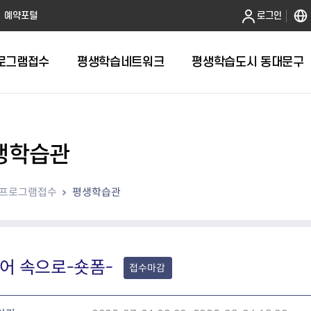
본문 바로가기
예약포털
로그인
로그램접수
평생학습네트워크
평생학습도시 동대문구
생학습관
프로그램접수
평생학습관
어 속으로-숏폼-
접수마감