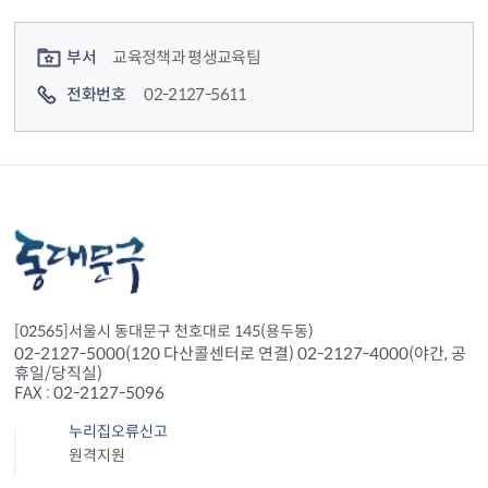
컨텐츠 정보
컨텐츠 담당자 정보
부서
교육정책과 평생교육팀
전화번호
02-2127-5611
[02565]서울시 동대문구 천호대로 145(용두동)
02-2127-5000(120 다산콜센터로 연결) 02-2127-4000(야간, 공
휴일/당직실)
FAX : 02-2127-5096
누리집오류신고
원격지원