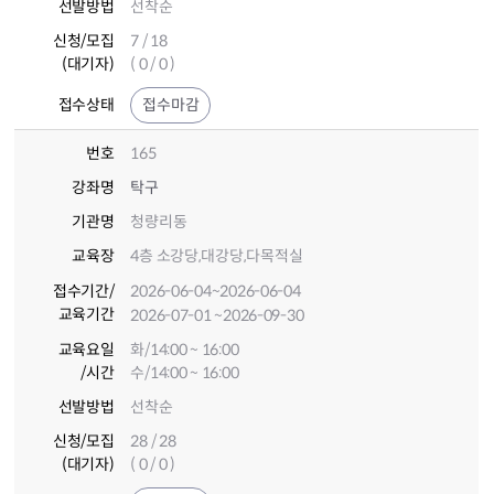
선발방법
선착순
신청/모집
7 / 18
(대기자)
( 0 / 0 )
접수상태
접수마감
번호
165
강좌명
탁구
기관명
청량리동
교육장
4층 소강당,대강당,다목적실
접수기간
/
2026-06-04
~2026-06-04
교육기간
2026-07-01
~2026-09-30
교육요일
화/14:00 ~ 16:00
/시간
수/14:00 ~ 16:00
선발방법
선착순
신청/모집
28 / 28
(대기자)
( 0 / 0 )