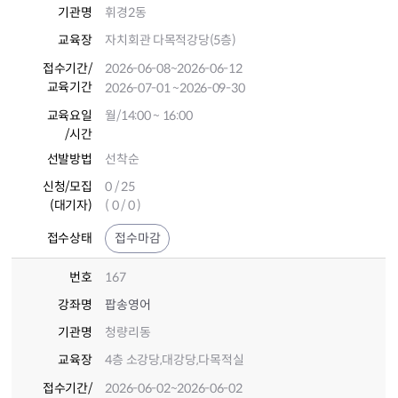
기관명
휘경2동
교육장
자치회관 다목적강당(5층)
접수기간
/
2026-06-08
~2026-06-12
교육기간
2026-07-01
~2026-09-30
교육요일
월/14:00 ~ 16:00
/시간
선발방법
선착순
신청/모집
0 / 25
(대기자)
( 0 / 0 )
접수상태
접수마감
번호
167
강좌명
팝송영어
기관명
청량리동
교육장
4층 소강당,대강당,다목적실
접수기간
/
2026-06-02
~2026-06-02