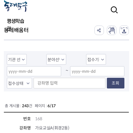
본문 바로가기
검색
평생학습
관
동네배움터
~
조회
총 게시물 :
243
건 페이지 :
6/17
번호
168
강좌명
가요교실A(휘경2동)