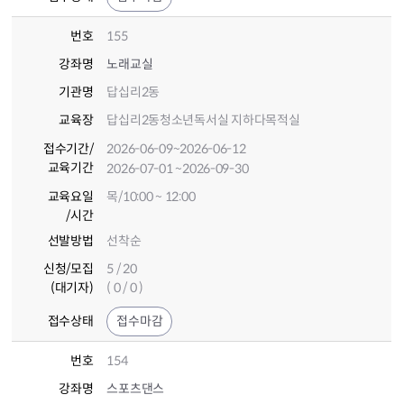
번호
155
강좌명
노래교실
기관명
답십리2동
교육장
답십리2동청소년독서실 지하다목적실
접수기간
/
2026-06-09
~2026-06-12
교육기간
2026-07-01
~2026-09-30
교육요일
목/10:00 ~ 12:00
/시간
선발방법
선착순
신청/모집
5 / 20
(대기자)
( 0 / 0 )
접수상태
접수마감
번호
154
강좌명
스포츠댄스