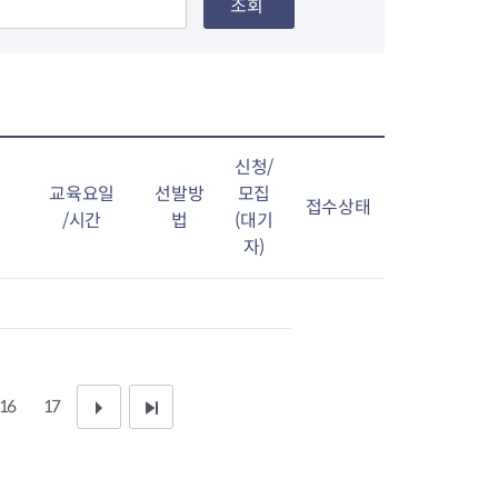
조회
신청/
교육요일
선발방
모집
접수상태
/시간
법
(대기
자)
16
17
다
끝
음
페
1
이