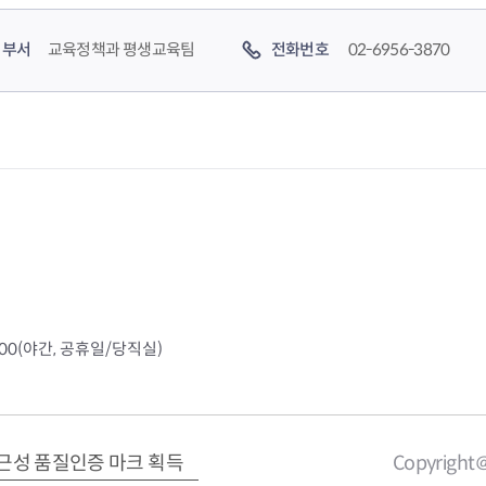
이
0
부서
교육정책과 평생교육팀
전화번호
02-6956-3870
지
페
이
지
4000(야간, 공휴일/당직실)
근성 품질인증 마크 획득
Copyright