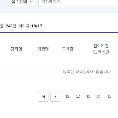
물 :
243
건 페이지 :
18/17
접수기간
강좌명
기관명
교육장
/교육기간
등록된 교육강좌가 없습니다.
11
12
13
14
15
처
이
음
전
페
1