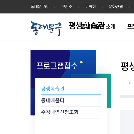
평
동대문구청
보건소
구의회
문화관광
생
학
평생학습관
습
평생학습관 소개
프
관
평
프로그램접수
학습동아리 인증절차
학습동아리 현황
홈
평생학습관
동네배움터
수강내역신청조회