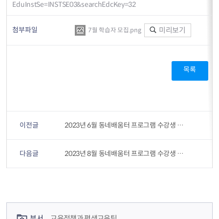
EduInstSe=INSTSE03&searchEdcKey=32
첨부파일
미리보기
7월 학습자 모집.png
목록
이전글
2023년 6월 동네배움터 프로그램 수강생 모집
다음글
2023년 8월 동네배움터 프로그램 수강생 모집
컨텐츠 정보
컨텐츠 담당자 정보
부서
교육정책과 평생교육팀