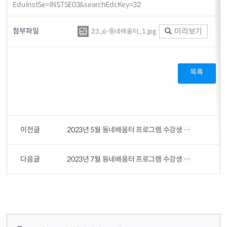
EduInstSe=INSTSE03&searchEdcKey=32
첨부파일
미리보기
23_6-동네배움터_1.jpg
목록
이전글
2023년 5월 동네배움터 프로그램 수강생 모집
다음글
2023년 7월 동네배움터 프로그램 수강생 모집
컨텐츠 정보
컨텐츠 담당자 정보