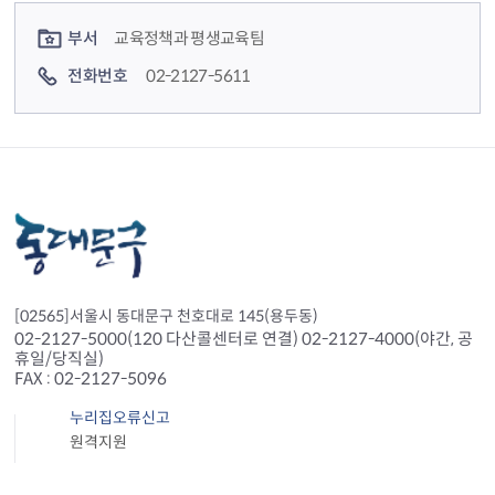
컨텐츠 정보
컨텐츠 담당자 정보
부서
교육정책과 평생교육팀
전화번호
02-2127-5611
[02565]서울시 동대문구 천호대로 145(용두동)
02-2127-5000(120 다산콜센터로 연결) 02-2127-4000(야간, 공
휴일/당직실)
FAX : 02-2127-5096
누리집오류신고
원격지원