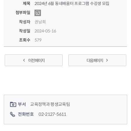
제목
2024년 6월 동네배움터 프로그램 수강생 모집
첨부파일
작성자
권남희
작성일
2024-05-16
조회수
579
이전 페이지
다음 페이지
컨텐츠 정보
컨텐츠 담당자 정보
부서
교육정책과 평생교육팀
전화번호
02-2127-5611