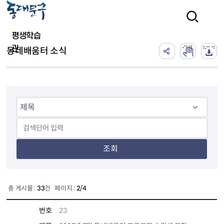
본문 바로가기
검색
평생학습
관
동네배움터 소식
조회
총 게시물 :
33
건 페이지 :
2/4
번호
23