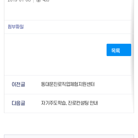
2019-01-08
433
첨부파일
목록
이전글
동대문진로직업체험지원센터
다음글
자기주도학습, 진로컨설팅 안내
컨텐츠 정보
컨텐츠 담당자 정보