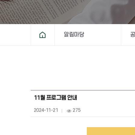
알림마당
홈
11월 프로그램 안내
작
2024-11-21
조
275
성
회
일
:
: