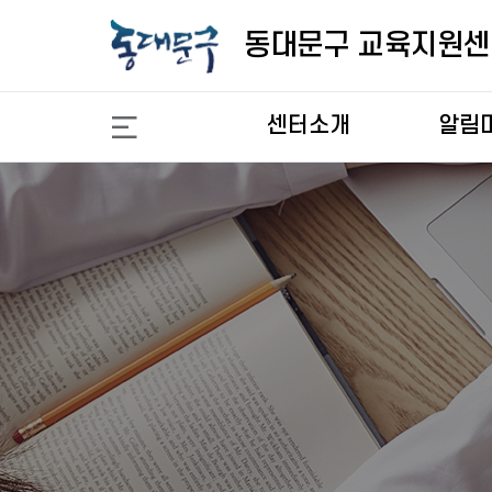
교
육
동대문구 교육지원센
지
원
센
센터소개
알림
터
1:1 
1:1 
1:1 