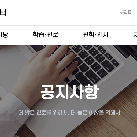
본문 바로가기
터
구의회
마당
학습·진로
진학·입시
학습코칭
맞춤 입시 · 면접 컨설팅
방학캠프
입학정보박람회
독서코칭
학부모역량강화
학부모 진학교실·입시설명회
공지사항
더 밝은 진로를 위해서, 더 높은 이상을 위해서