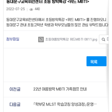
동대문구교육비전센터 초등 방학특강 <위드 MBTI>
2022-07-25
440
동대문구교육비전센터에서 초등방학특강 <위드 MBTI> 를 진행하오니
동대문구 관내 초등고학년 학생과 학부모님들의 많은 관심 부탁드립니다.
첨부파일
미
초등여름방학특강 위드MBTI 0811.jpg
목록
이전글
22년 여름방학 MBTI 가족캠프 안내
다음글
「학부모 MLST 학습코칭 양성과정」운영 안내