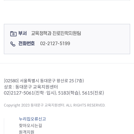
컨텐츠 정보
컨텐츠 담당자 정보
부서
교육정책과 진로진학지원팀
전화번호
02-2127-5199
[02580] 서울특별시 동대문구 왕산로 25 (7층)
상호 : 동대문구 교육지원센터
02)2127-5061(진학·입시), 5183(학습), 5615(진로)
Copyright 2023 동대문구 교육지원센터. ALL RIGHTS RESERVED.
누리집오류신고
찾아오시는길
원격지원