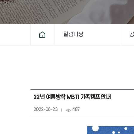
알림마당
홈
22년 여름방학 MBTI 가족캠프 안내
작
2022-06-23
조
487
성
회
일
:
: