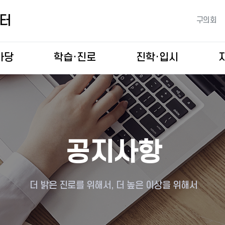
본문 바로가기
터
구의회
마당
학습·진로
진학·입시
학습코칭
맞춤 입시 · 면접 컨설팅
방학캠프
입학정보박람회
독서코칭
학부모역량강화
학부모 진학교실·입시설명회
공지사항
더 밝은 진로를 위해서, 더 높은 이상을 위해서