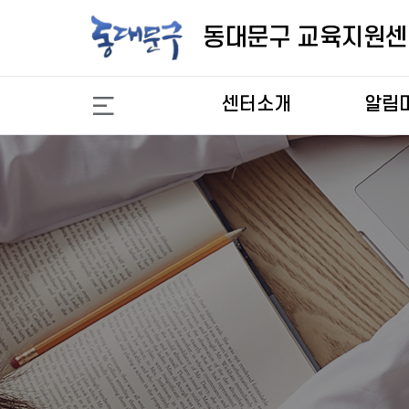
교
육
동대문구 교육지원센
지
원
센
센터소개
알림
터
1:1 
1:1 
1:1 