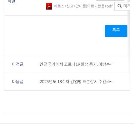
파일
미리
메르스+신고+안내문(의료기관용).pdf
목록
이전글
인근 국가에서 코로나19 발생 증가, 예방수칙을 준수하고 예방접종을 받아주세요!
다음글
2025년도 18주차 감염병 표본감시 주간소식지