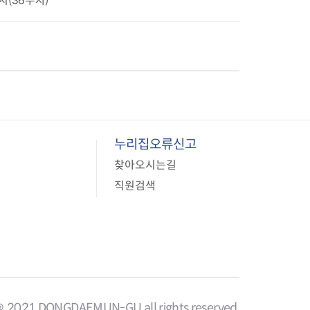
지(36주차)
사업
료비 지원
비지원
 환자 의료비 지원
의료비 지원
 생활비 지원
누리집오류신고
 구입비 지원
찾아오시는길
 제1형 당뇨병 환
직원검색
＠ 2021 DONGDAEMUN-GU all rights reserved.