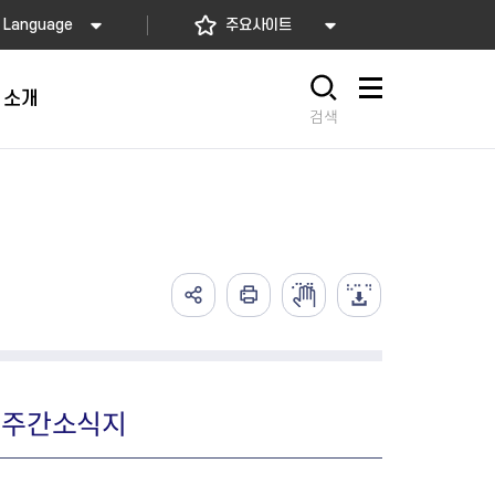
Language
주요사이트
 소개
사이트맵
검색
가예방접종
고)
배달음식점
의약업소 자율점검
아가사랑센터
의 서비스
요! 동대문길
소개
2026년 상반기 축산물 위생업
임산부 등록관리
예방접종
사항
 소개
소 자율점검
산모·신생아 건강관리 지원
식품
렴구균 국가예방접종
내
지정 음식점 현황
2026년 상반기 공중위생업소
산모∙신생아 본인부담금 지원
종
자율점검
서울형 산후조리경비 지원사업
2026년 소독업소 자율점검
영유아 건강검진 사업
아 주간소식지
의료기관 결핵검진 등 이행 점
서울아기 건강 첫걸음사업
검
난임부부 시술비 지원
한의약 난임치료 지원사업