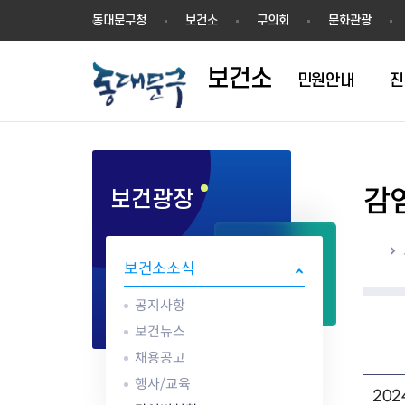
보
동대문구청
보건소
구의회
문화관광
건
소
보건소
민원안내
진
감
보건광장
1차진료(내과)
방문건강관리
영업허가(신고)
공지사항
의료기관
결핵검사
건강장수센터
영업신고
건강동영상
한방진료
어르신 동백 프로젝트
지위승계변경
보건뉴스
약업소/마약류
성병검사
건강장수센터 
시설기준
해외여행건강정
홈
구강진료
지역사회중심재활사업(장애인
시설기준
채용공고
안경업소
골밀도검사
강관리서비스
영업자 준수사
감염병 정보
보건소소식
물리치료
재활)
영업자준수사항
행사/교육
치과기공소
임상병리검사
어르신 건강관리 
공중위생서비스
응급의료정보 
AI IoT기반 어르신 건강관리사
식품진흥기금
감염병현황
의료기기판매/
ess) 프로그램
위생교육안내
심폐소생술 교
공지사항
업
식중독 예방
보건뉴스
위생교육안내
채용공고
식품 회수·판매중지
행사/교육
20