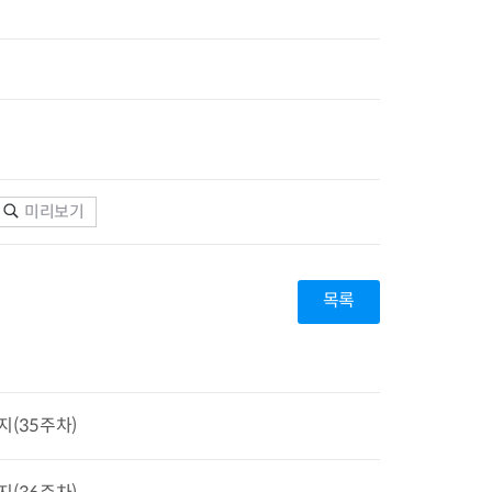
고위험 임산부 의료비지원사업
미숙아 및 선천성 이상아 의료
비 지원
영유아 발달장애 정밀진단비
지원사업
청소년 산모 임신·출산 의료비
지원
저소득층 기저귀·조제분유 지
미리보기
원사업
선천성 대사이상 검사비 지원
선천성 대사이상 환아관리
선천성 난청검사 및 보청기 지
목록
원
35세 이상 임산부 의료비 지원
임신 사전건강관리 지원사업
정·난관 복원 시술비 지원사업
지(35주차)
영구 불임 예상 난자·정자 냉동
지원사업
미숙아 RSV 예방접종비 지원