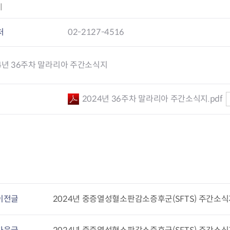
이
요
처
02-2127-4516
과
구제
4년 36주차 말라리아 주간소식지
2024년 36주차 말라리아 주간소식지.pdf
이전글
2024년 중증열성혈소판감소증후군(SFTS) 주간소식