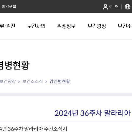
본문 바로가기
예약포털
로그인
료·검진
보건사업
위생정보
보건광장
보건소
염병현황
인터넷발급
취약계층건강검진
금연
음식점 원산지관리
휴일근무 약국 및 의원 안내
어린이 국
건강도시
영업허가(신
주방공개 
다학제팀 방문건
보
인터넷열람
외국인 결핵검진 확인서
절주
농수산물 원산지관리
병의원
예방접종 편
걸으면 좋아
시설기준
노포맛집 
보건광장
보건소소식
감염병현황
항
자가검진
신체활동·비만예방사업
농수산물가공품 원산지 관리
약국
HPV 국가
영업자준수
모범음식점
웰니스(welln
평가
알기
청년 1인가구 무료 건강검진
영양개선
의약품도매상
어르신 폐
위생교육안
위생등급제 
수리변경
육
대사증후군관리
의료기기 판매업소
기타예방접
모바일 헬스케어사업
한약방
2024년 36주차 말라리
심뇌혈관질환예방관리
의료기기 수리업소
지역사회건강조사
산후조리원
아토피질환 예방관리사업
24년 36주차 말라리아 주간소식지