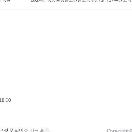
다음글
2024년 중증열성혈소판감소증후군(SFTS) 주간소식
터
결핵환자 의
암환자의료
HIV/AIDS
담 바우처
희귀질환자 
서울형 입원
암환자 가발
소아·청소년
자 지원
18:00
근성 품질인증 마크 획득
Copyright