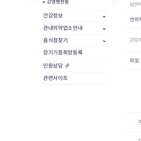
감염병현황
작
남은
성
식품위생
건강정보
방사능 검사 개
자
연락
공중위생
방사능 검사 결
:
관내의약업소안내
축산물
방사능 검사 청
202
음식점찾기
장기기증희망등록
파일
민원상담
관련사이트