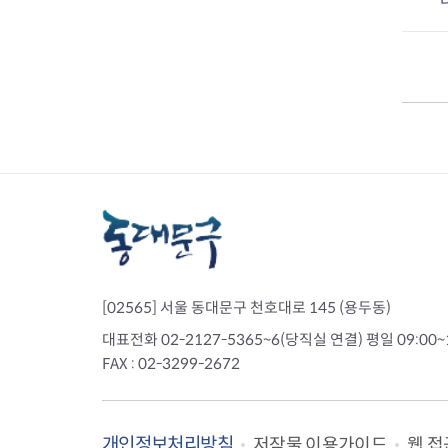
정신건강복지센
치매안심센터
자살예방사업
정신건강 심리상
[02565] 서울 동대문구 천호대로 145 (용두동)
대표전화 02-2127-5365~6(당직실 연결) 평일 09:00~
FAX : 02-3299-2672
의료기관 감염병 신고
감염병관리
개인정보처리방침
웹 접
저작물 이용가이드