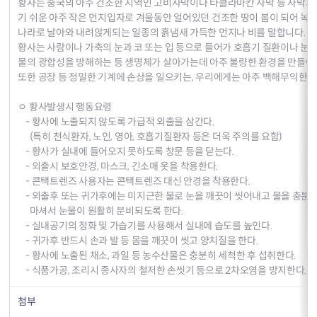
황사는 중국의 아주 건조한 지역인 고비사막이나 타클라마칸 사막 등 사막
기 쉬운 아주 작은 먼지입자로 겨울동안 얼어있던 건조한 땅이 봄이 되어 녹
나라로 날아와 내려앉게되는 일종의 흙냄새 가득한 먼지나 비를 말합니다.
황사는 사람이나 가축의 눈과 코 또는 입 등으로 들어가 호흡기 질환이나 눈
물의 광합성을 방해하는 등 생명체가 살아가는데 아주 불량한 환경을 만들어
또한 공장 등 정밀한 기계에 손상을 일으키는, 우리에게는 아주 백해무익한 
ㅇ 황사발생시 행동요령
- 황사에 노출되지 않도록 가급적 외출을 삼간다.
(특히 천식환자, 노인, 영아, 호흡기질환자 등은 더욱 주의를 요함)
- 황사가 실내에 들어오지 못하도록 창문 등을 닫는다.
- 외출시 보호안경, 마스크, 긴소매 옷을 착용한다.
- 콘택트렌즈 사용자는 콘택트렌즈 대신 안경을 착용한다.
- 외출후 또는 귀가후에는 미지근한 물로 눈을 깨끗이 씻어내고 물을 충분
마셔서 눈물이 원활히 분비되도록 한다.
- 실내공기의 정화 및 가습기를 사용해서 실내에 습도를 높인다.
- 귀가후 반드시 손과 발 등 몸을 깨끗이 씻고 양치질을 한다.
- 황사에 노출된 채소, 과일 등 농수산물은 충분히 세척한 후 섭취한다.
- 식품가공, 조리시 종사자의 철저한 손씻기 등으로 2차오염을 방지한다.
첨부