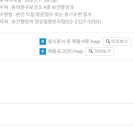
계약체결 : 2025. 7. 28.(월)
수처 : 동대문구보건소 4층 보건행정과
수방법 : 본인 직접 방문접수 또는 등기우편 접수
의처 : 보건행정과 만성질환관리팀(02-2127-5201)
터
결핵환자 의
암환자의료
응시원서 등 제출서류.hwp
미리보기
HIV/AIDS
채용공고(안).hwp
미리보기
담 바우처
희귀질환자 
서울형 입원
암환자 가발
소아·청소년
자 지원