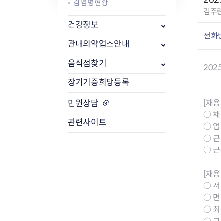
20
감염병현황
작
김주
성
식품위생
건강정보
방사능 검사 개
자
전화
공중위생
방사능 검사 결
관내의약업소안내
:
축산물
방사능 검사 청
음식점찾기
20
장기기증희망등록
[채용
민원상담
○ 
관련사이트
○ 업
○ 근무
○ 근
[채용
○ 서류
○ 면
○ 최