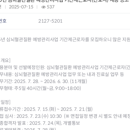
25년 심뇌혈관질환 예방관리사업 기간제근로자(간호사) 채용 공고
련
작
2025-07-15
조
537
성
회
요
일
:
번호
2127-5201
과
:
구제
25년 심뇌혈관질환 예방관리사업 기간제근로자를 모집하오니 많은 지원
 개요]
채용분야 및 선발예정인원: 심뇌혈관질환 예방관리사업 기간제근로자(간
무내용: 심뇌혈관질환 예방관리사업 업무 또는 내과 진료실 업무 등
기간: 2025. 7. 28. ~ 2026. 6. 30. (11개월)
무형태: 주5일 40시간(월~금, 9:00~18:00)
 일정]
접수기간 : 2025. 7. 15.(화) ~ 2025. 7. 21.(월)
접 심사 : 2025. 7. 23.(수) 10:30 (※ 면접일정 변경 시 별도 안내 예
종합격자 발표 : 2025. 7. 24.(목), 개별통보