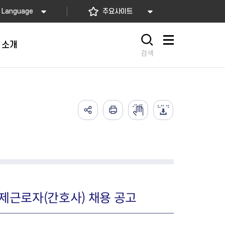
Language
주요사이트
 소개
사이트맵
검색
가예방접종
고)
배달음식점
의약업소 자율점검
아가사랑센터
의 서비스
요! 동대문길
소개
2026년 상반기 축산물 위생업
임산부 등록관리
예방접종
사항
 소개
소 자율점검
산모·신생아 건강관리 지원
식품
렴구균 국가예방접종
내
지정 음식점 현황
2026년 상반기 공중위생업소
산모∙신생아 본인부담금 지원
종
자율점검
서울형 산후조리경비 지원사업
2026년 소독업소 자율점검
영유아 건강검진 사업
의료기관 결핵검진 등 이행 점
서울아기 건강 첫걸음사업
제근로자(간호사) 채용 공고
검
난임부부 시술비 지원
한의약 난임치료 지원사업