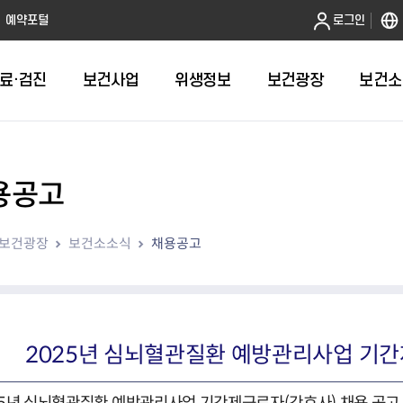
본문 바로가기
예약포털
로그인
료·검진
보건사업
위생정보
보건광장
보건소
용공고
인터넷발급
취약계층건강검진
금연
음식점 원산지관리
휴일근무 약국 및 의원 안내
어린이 국
건강도시
영업허가(신
주방공개 
다학제팀 방문건
보
인터넷열람
외국인 결핵검진 확인서
절주
농수산물 원산지관리
병의원
예방접종 편
걸으면 좋아
시설기준
노포맛집 
보건광장
보건소소식
채용공고
항
자가검진
신체활동·비만예방사업
농수산물가공품 원산지 관리
약국
HPV 국가
영업자준수
모범음식점
웰니스(welln
평가
알기
청년 1인가구 무료 건강검진
영양개선
의약품도매상
어르신 폐
위생교육안
위생등급제 
수리변경
육
대사증후군관리
의료기기 판매업소
기타예방접
모바일 헬스케어사업
한약방
심뇌혈관질환예방관리
의료기기 수리업소
2025년 심뇌혈관질환 예방관리사업 기간
지역사회건강조사
산후조리원
아토피질환 예방관리사업