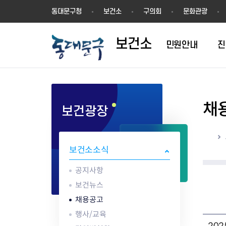
보
동대문구청
보건소
구의회
문화관광
건
소
보건소
민원안내
진
채
보건광장
1차진료(내과)
방문건강관리
영업허가(신고)
공지사항
의료기관
결핵검사
건강장수센터
영업신고
건강동영상
한방진료
어르신 동백 프로젝트
지위승계변경
보건뉴스
약업소/마약류
성병검사
건강장수센터 
시설기준
해외여행건강정
홈
구강진료
지역사회중심재활사업(장애인
시설기준
채용공고
안경업소
골밀도검사
강관리서비스
영업자 준수사
감염병 정보
보건소소식
물리치료
재활)
영업자준수사항
행사/교육
치과기공소
임상병리검사
어르신 건강관리 
공중위생서비스
응급의료정보 
AI IoT기반 어르신 건강관리사
식품진흥기금
감염병현황
의료기기판매/
ess) 프로그램
위생교육안내
심폐소생술 교
공지사항
업
식중독 예방
보건뉴스
위생교육안내
채용공고
식품 회수·판매중지
행사/교육