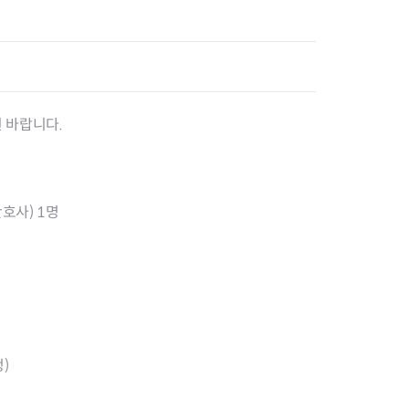
고위험 임산부 의료비지원사업
미숙아 및 선천성 이상아 의료
비 지원
영유아 발달장애 정밀진단비
지원사업
청소년 산모 임신·출산 의료비
 바랍니다.
지원
저소득층 기저귀·조제분유 지
원사업
선천성 대사이상 검사비 지원
호사) 1명
선천성 대사이상 환아관리
선천성 난청검사 및 보청기 지
원
35세 이상 임산부 의료비 지원
임신 사전건강관리 지원사업
정·난관 복원 시술비 지원사업
영구 불임 예상 난자·정자 냉동
정)
지원사업
미숙아 RSV 예방접종비 지원