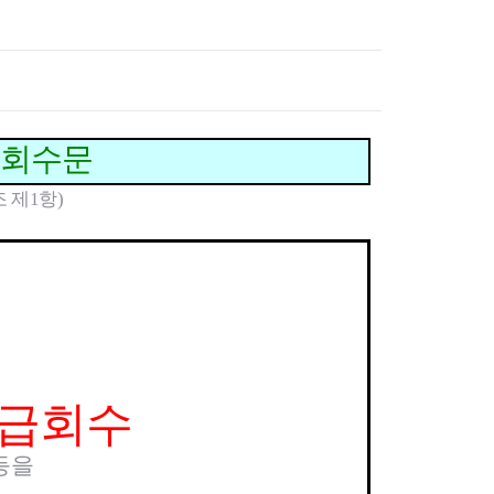
고위험 임산부 의료비지원사업
미숙아 및 선천성 이상아 의료
비 지원
영유아 발달장애 정밀진단비
지원사업
청소년 산모 임신·출산 의료비
급회
수
문
지원
저소득층 기저귀·조제분유 지
 제1항)
원사업
선천성 대사이상 검사비 지원
선천성 대사이상 환아관리
선천성 난청검사 및 보청기 지
원
35세 이상 임산부 의료비 지원
임신 사전건강관리 지원사업
정·난관 복원 시술비 지원사업
긴급회수
영구 불임 예상 난자·정자 냉동
지원사업
등을
미숙아 RSV 예방접종비 지원