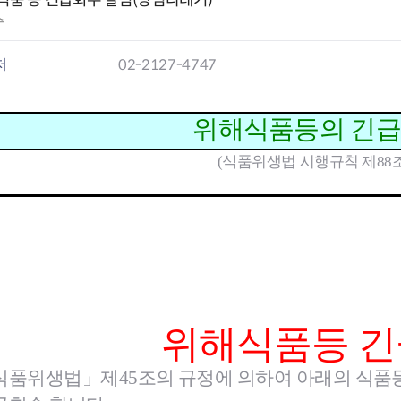
식품 등 긴급회수 알림(양념다데기)
수
요
처
02-2127-4747
과
구제
위해식
품
등의 긴
(식품위생법 시행규칙 제88조
위해식
품
등 
식품위생법」제45조의 규정에 의하여 아래의 식
품