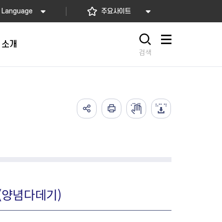
Language
주요사이트
 소개
사이트맵
검색
가예방접종
고)
배달음식점
의약업소 자율점검
아가사랑센터
의 서비스
요! 동대문길
소개
2026년 상반기 축산물 위생업
임산부 등록관리
예방접종
사항
 소개
소 자율점검
산모·신생아 건강관리 지원
식품
렴구균 국가예방접종
내
지정 음식점 현황
2026년 상반기 공중위생업소
산모∙신생아 본인부담금 지원
종
자율점검
서울형 산후조리경비 지원사업
2026년 소독업소 자율점검
영유아 건강검진 사업
의료기관 결핵검진 등 이행 점
서울아기 건강 첫걸음사업
(양념다데기)
검
난임부부 시술비 지원
한의약 난임치료 지원사업