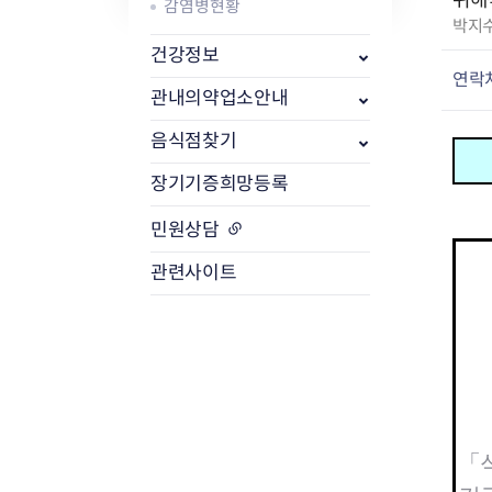
위해
감염병현황
작
박지
성
식품위생
건강정보
방사능 검사 개
자
연락
공중위생
방사능 검사 결
관내의약업소안내
:
축산물
방사능 검사 청
음식점찾기
장기기증희망등록
민원상담
관련사이트
「