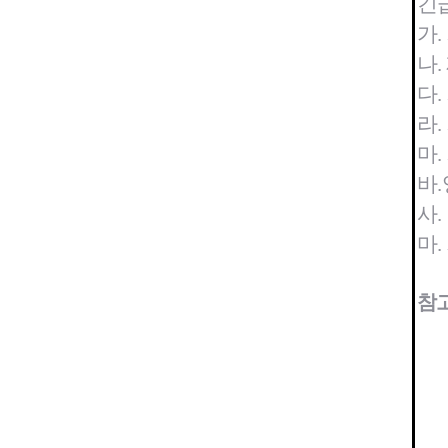
긴
가.
나. 
다.
정신건강복지센
라.
치매안심센터
마.
자살예방사업
정신건강 심리상
바.
사.
마.
참고
의료기관 감염병 신고
감염병관리