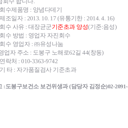
급회수 합니다.
 회수제품명 : 양념다데기
제조일자 : 2013. 10. 17 (유통기한 : 2014. 4. 16)
 회수 사유 : 대장균군
기준초과 양성
(기준:음성)
터
결핵환자 의
 회수 방법 : 영업자 자진회수
암환자의료
 회수 영업자 : ㈜유성나눔
HIV/AIDS
담 바우처
희귀질환자 
영업자 주소 : 도봉구 노해로62길 44(창동)
서울형 입원
 연락처 : 010-3363-9742
암환자 가발
 기 타 : 자가품질검사 기준초과
소아·청소년
자 지원
 :
도봉구보건소 보건위생과 (담당자 김정순)
02-2091-