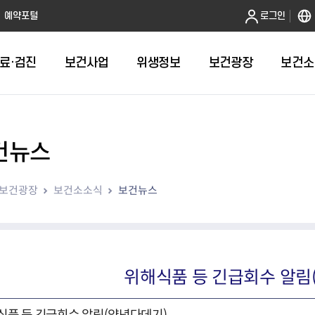
본문 바로가기
예약포털
로그인
료·검진
보건사업
위생정보
보건광장
보건소
건뉴스
인터넷발급
취약계층건강검진
금연
음식점 원산지관리
휴일근무 약국 및 의원 안내
어린이 국
건강도시
영업허가(신
주방공개 
다학제팀 방문건
보
인터넷열람
외국인 결핵검진 확인서
절주
농수산물 원산지관리
병의원
예방접종 편
걸으면 좋아
시설기준
노포맛집 
보건광장
보건소소식
보건뉴스
항
자가검진
신체활동·비만예방사업
농수산물가공품 원산지 관리
약국
HPV 국가
영업자준수
모범음식점
웰니스(welln
평가
알기
청년 1인가구 무료 건강검진
영양개선
의약품도매상
어르신 폐
위생교육안
위생등급제 
수리변경
육
대사증후군관리
의료기기 판매업소
기타예방접
모바일 헬스케어사업
한약방
심뇌혈관질환예방관리
의료기기 수리업소
위해식품 등 긴급회수 알림
지역사회건강조사
산후조리원
아토피질환 예방관리사업