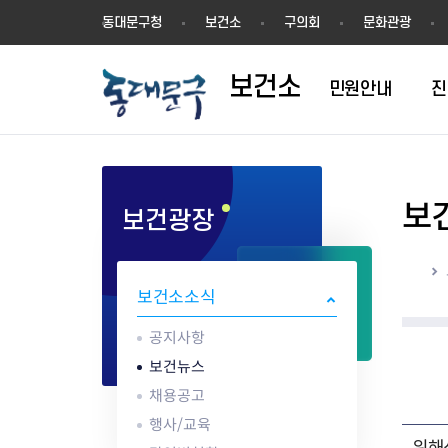
보
동대문구청
보건소
구의회
문화관광
건
소
보건소
민원안내
진
보
보건광장
1차진료(내과)
방문건강관리
영업허가(신고)
공지사항
의료기관
결핵검사
건강장수센터
영업신고
건강동영상
한방진료
어르신 동백 프로젝트
지위승계변경
보건뉴스
약업소/마약류
성병검사
건강장수센터 
시설기준
해외여행건강정
홈
구강진료
지역사회중심재활사업(장애인
시설기준
채용공고
안경업소
골밀도검사
강관리서비스
영업자 준수사
감염병 정보
보건소소식
물리치료
재활)
영업자준수사항
행사/교육
치과기공소
임상병리검사
어르신 건강관리 
공중위생서비스
응급의료정보 
AI IoT기반 어르신 건강관리사
식품진흥기금
감염병현황
의료기기판매/
ess) 프로그램
위생교육안내
심폐소생술 교
공지사항
업
식중독 예방
보건뉴스
위생교육안내
채용공고
식품 회수·판매중지
행사/교육