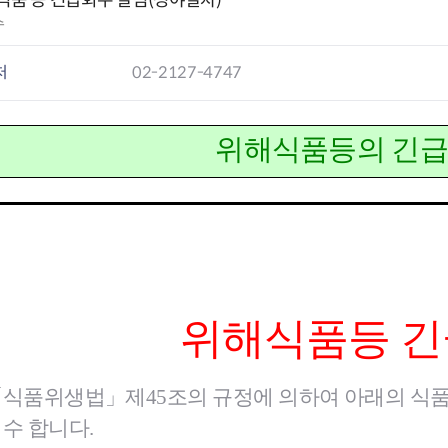
식품 등 긴급회수 알림(성야말차)
수
요
처
02-2127-4747
과
구제
위해식
품
등의 긴
위해식
품
등 
식품위생법」제45조의 규정에 의하여 아래의 식
수 합니다.