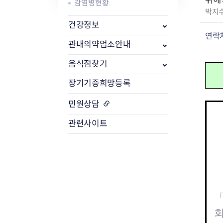
위해
감염병현황
작
박지
성
식품위생
건강정보
방사능 검사 개
자
연락
공중위생
방사능 검사 결
관내의약업소안내
:
축산물
방사능 검사 청
음식점찾기
장기기증희망등록
민원상담
관련사이트
「
회