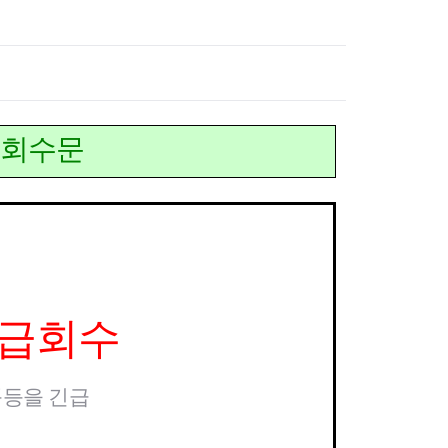
고위험 임산부 의료비지원사업
미숙아 및 선천성 이상아 의료
비 지원
영유아 발달장애 정밀진단비
지원사업
청소년 산모 임신·출산 의료비
급회
수
문
지원
저소득층 기저귀·조제분유 지
원사업
선천성 대사이상 검사비 지원
선천성 대사이상 환아관리
선천성 난청검사 및 보청기 지
원
35세 이상 임산부 의료비 지원
긴급회수
임신 사전건강관리 지원사업
정·난관 복원 시술비 지원사업
영구 불임 예상 난자·정자 냉동
품
등을 긴급
지원사업
미숙아 RSV 예방접종비 지원