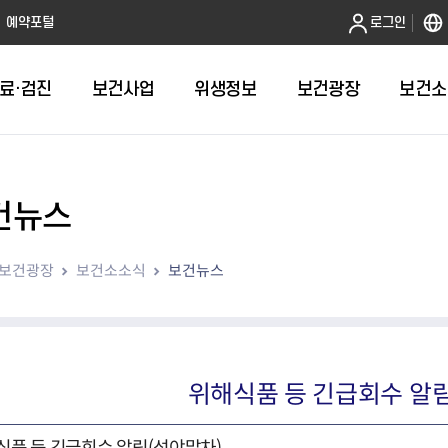
본문 바로가기
예약포털
로그인
료·검진
보건사업
위생정보
보건광장
보건소
건뉴스
인터넷발급
취약계층건강검진
금연
음식점 원산지관리
휴일근무 약국 및 의원 안내
어린이 국
건강도시
영업허가(신
주방공개 
다학제팀 방문건
보
인터넷열람
외국인 결핵검진 확인서
절주
농수산물 원산지관리
병의원
예방접종 편
걸으면 좋아
시설기준
노포맛집 
보건광장
보건소소식
보건뉴스
항
자가검진
신체활동·비만예방사업
농수산물가공품 원산지 관리
약국
HPV 국가
영업자준수
모범음식점
웰니스(welln
평가
알기
청년 1인가구 무료 건강검진
영양개선
의약품도매상
어르신 폐
위생교육안
위생등급제 
수리변경
육
대사증후군관리
의료기기 판매업소
기타예방접
모바일 헬스케어사업
한약방
심뇌혈관질환예방관리
의료기기 수리업소
위해식품 등 긴급회수 알
지역사회건강조사
산후조리원
아토피질환 예방관리사업