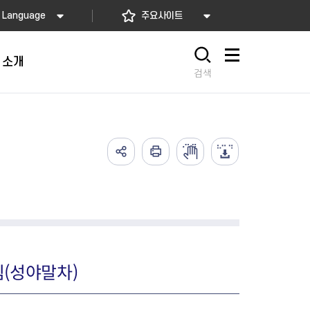
Language
주요사이트
 소개
사이트맵
검색
가예방접종
고)
배달음식점
의약업소 자율점검
아가사랑센터
의 서비스
요! 동대문길
소개
2026년 상반기 축산물 위생업
임산부 등록관리
예방접종
사항
 소개
소 자율점검
산모·신생아 건강관리 지원
식품
렴구균 국가예방접종
내
지정 음식점 현황
2026년 상반기 공중위생업소
산모∙신생아 본인부담금 지원
종
자율점검
서울형 산후조리경비 지원사업
2026년 소독업소 자율점검
영유아 건강검진 사업
의료기관 결핵검진 등 이행 점
서울아기 건강 첫걸음사업
림(성야말차)
검
난임부부 시술비 지원
한의약 난임치료 지원사업