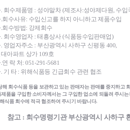
. 회수제품명 : 성야말차 (제조사:성야제다원, 수입
.
회수사유
: 수입신고를 하지 아니하고 제품수입
.
회수방법
: 강제회수
터
결핵환자 의
. 회수영업자 : 태흥상사 (식품등수입판매업)
암환자의료
. 영업자주소 : 부산광역시 사하구 신평동 400,
HIV/AIDS
담 바우처
희귀질환자 
대아파트 상가 109호
서울형 입원
.
연 락 처
: 051-291-5681
암환자 가발
. 기 타 : 위해식
품
등 긴급회수 관련 협조
소아·청소년
자 지원
 당해 회수식품 등을 보관하고 있는 판매자는 판매를 중지하고 
동제품을 구입한 소비자께서는 그 구입한 업소에 되돌려 주시
는
해식품 회수에 적극 협조하여 주시기 바랍니다.
참고 : 회수명령기관 부산광역시 사하구