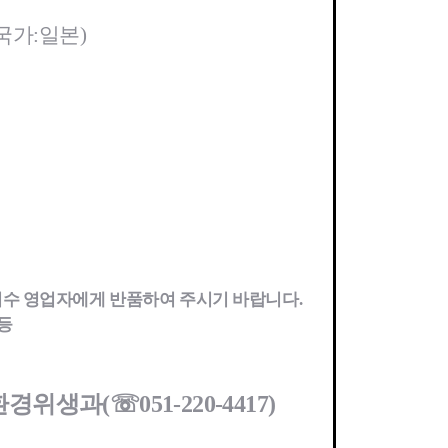
사업
국가:일본)
료비 지원
비지원
 환자 의료비 지원
의료비 지원
 생활비 지원
 구입비 지원
 제1형 당뇨병 환
회수 영업자에게 반품하여 주시기 바랍니다.
등
 환경위생과
(☏051-220-4417)