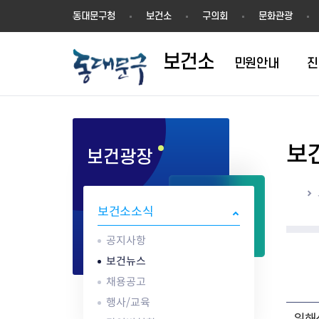
보
동대문구청
보건소
구의회
문화관광
건
소
보건소
민원안내
진
보
보건광장
1차진료(내과)
방문건강관리
영업허가(신고)
공지사항
의료기관
결핵검사
건강장수센터
영업신고
건강동영상
한방진료
어르신 동백 프로젝트
지위승계변경
보건뉴스
약업소/마약류
성병검사
건강장수센터 
시설기준
해외여행건강정
홈
구강진료
지역사회중심재활사업(장애인
시설기준
채용공고
안경업소
골밀도검사
강관리서비스
영업자 준수사
감염병 정보
보건소소식
물리치료
재활)
영업자준수사항
행사/교육
치과기공소
임상병리검사
어르신 건강관리 
공중위생서비스
응급의료정보 
AI IoT기반 어르신 건강관리사
식품진흥기금
감염병현황
의료기기판매/
ess) 프로그램
위생교육안내
심폐소생술 교
공지사항
업
식중독 예방
보건뉴스
위생교육안내
채용공고
식품 회수·판매중지
행사/교육