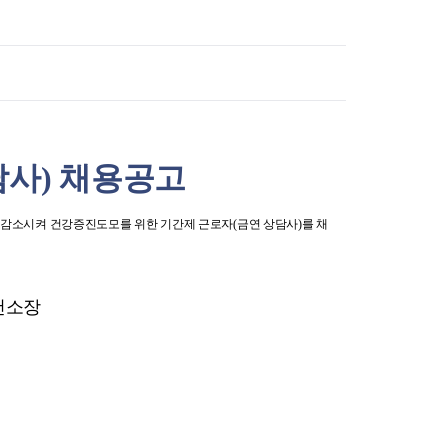
고위험 임산부 의료비지원사업
미숙아 및 선천성 이상아 의료
비 지원
영유아 발달장애 정밀진단비
지원사업
청소년 산모 임신·출산 의료비
지원
담사) 채용공고
저소득층 기저귀·조제분유 지
원사업
선천성 대사이상 검사비 지원
감소시켜 건강증진도모를 위한 기간제 근로자(금연 상담사)를 채
선천성 대사이상 환아관리
선천성 난청검사 및 보청기 지
원
건소장
35세 이상 임산부 의료비 지원
임신 사전건강관리 지원사업
정·난관 복원 시술비 지원사업
영구 불임 예상 난자·정자 냉동
지원사업
미숙아 RSV 예방접종비 지원