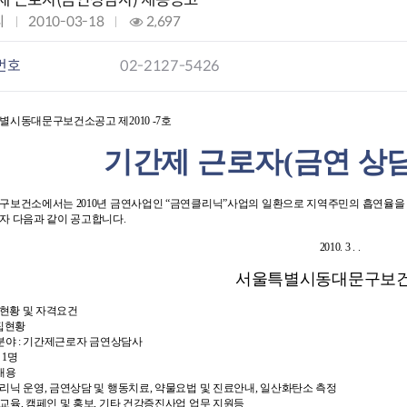
제 근로자(금연상담사) 채용공고
리
작
2010-03-18
조
2,697
성
회
요
일
:
번호
02-2127-5426
과
:
구제
별시동대문구보건소공고 제2010 -7호
기간제 근로자(금연 상
구보건소에서는 2010년 금연사업인 “금연클리닉”사업의 일환으로 지역주민의 흡연율을 
자 다음과 같이 공고합니다.
2010. 3 . .
서울특별시동대문구보
집현황 및 자격요건
모집현황
집분야 : 기간제근로자 금연상담사
: 1명
내용
리닉 운영, 금연상담 및 행동치료, 약물요법 및 진료안내, 일산화탄소 측정
교육, 캠페인 및 홍보, 기타 건강증진사업 업무 지원등