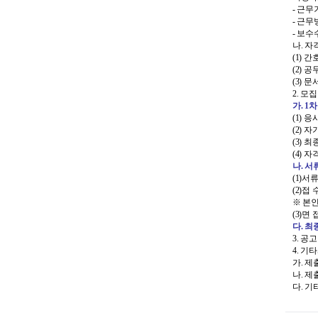
- 근무기
- 근무
- 보수
나. 
(1) 
(2) 
정신건강복지센
(3) 
치매안심센터
2. 모
가. 1
자살예방사업
(1) 
정신건강 심리상
(2) 
(3) 
(4) 
나. 서
(1)서류접
(2)접
※ 본
(3)면
다. 최
3. 공고
4. 기
의료기관 감염병 신고
가. 
나. 
감염병관리
다.
기