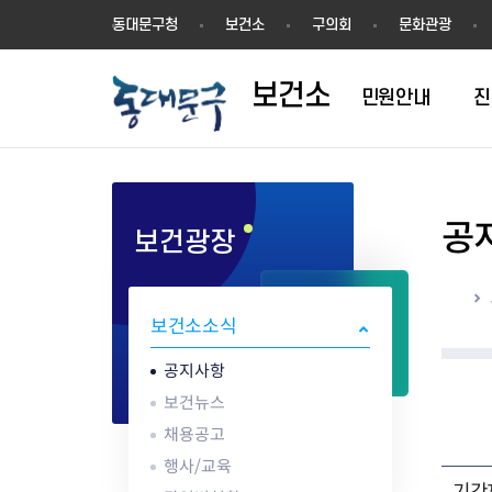
보
동대문구청
보건소
구의회
문화관광
건
소
보건소
민원안내
진
공
보건광장
1차진료(내과)
방문건강관리
영업허가(신고)
공지사항
의료기관
결핵검사
건강장수센터
영업신고
건강동영상
한방진료
어르신 동백 프로젝트
지위승계변경
보건뉴스
약업소/마약류
성병검사
건강장수센터 
시설기준
해외여행건강정
홈
구강진료
지역사회중심재활사업(장애인
시설기준
채용공고
안경업소
골밀도검사
강관리서비스
영업자 준수사
감염병 정보
보건소소식
물리치료
재활)
영업자준수사항
행사/교육
치과기공소
임상병리검사
어르신 건강관리 
공중위생서비스
응급의료정보 
AI IoT기반 어르신 건강관리사
식품진흥기금
감염병현황
의료기기판매/
ess) 프로그램
위생교육안내
심폐소생술 교
공지사항
업
식중독 예방
보건뉴스
위생교육안내
채용공고
식품 회수·판매중지
행사/교육