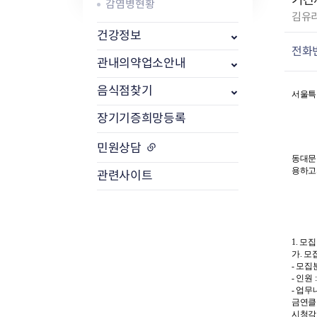
기간
감염병현황
작
김유
성
식품위생
건강정보
방사능 검사 개
자
전화
공중위생
방사능 검사 결
관내의약업소안내
:
축산물
방사능 검사 청
음식점찾기
서울특
장기기증희망등록
민원상담
동대문
용하고
관련사이트
1. 모
가. 
- 모
- 인원 
- 업무
금연클
시청각