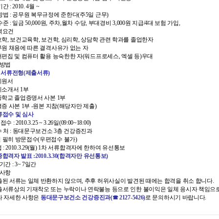
간 : 2010. 4월 ~
방법 : 공무원 복무규정에 준한다(주5일 근무)
수준 : 일금 50,000원, 주차,월차 수당, 부대경비 3,000원 지급/4대 보험 가입,
자격요건
간호학, 보건교육학, 보건학, 심리학, 상담학 관련 학과를 졸업한자
공무원 채용에 따른 결격사유가 없는 자
터
결핵환자 의
문서편집 및 컴퓨터 활용 능숙한한 자(워드프로세스, 엑셀 등)우대
암환자의료
집방법
차 서류전형(제출서류)
HIV/AIDS
응시원서
담 바우처
희귀질환자 
자기소개서 1부
서울형 입원
최종학교 졸업증명서 사본 1부
자격증 사본 1부 -원본 지참(해당자만 제출)
암환자 가발
류접수 및 심사
소아·청소년
수 : 2010.3.25 ~ 3.26일(09:00~18:00)
 수 처 : 동대문구보건소 3층 건강증진과
자 지원
인 필히 방문접수(우편접수 불가)
 접 : 2010.3.29(월) 1차 서류합격자에 한하여 유선통보
종합격자 발표 :2010.3.30(합격자만 유선통보)
기간 : 3~ 7일간
타사항
제출된 서류는 일체 반환하지 않으며, 추후 허위사실이 발견된 때에는 합격을 취소 합니다.
제출서류상의 기재착오 또는 누락이나 연락불능 등으로 인한 불이익은 일체 응시자 책임으로
타 자세한 사항은
동대문구보건소 건강증진과(☎ 2127-5426)
로 문의하시기 바랍니다.