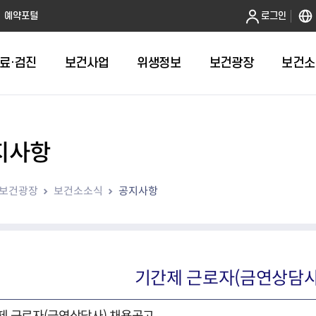
본문 바로가기
예약포털
로그인
료·검진
보건사업
위생정보
보건광장
보건소
지사항
인터넷발급
취약계층건강검진
금연
음식점 원산지관리
휴일근무 약국 및 의원 안내
어린이 국
건강도시
영업허가(신
주방공개 
다학제팀 방문건
보
인터넷열람
외국인 결핵검진 확인서
절주
농수산물 원산지관리
병의원
예방접종 편
걸으면 좋아
시설기준
노포맛집 
보건광장
보건소소식
공지사항
항
자가검진
신체활동·비만예방사업
농수산물가공품 원산지 관리
약국
HPV 국가
영업자준수
모범음식점
웰니스(welln
평가
알기
청년 1인가구 무료 건강검진
영양개선
의약품도매상
어르신 폐
위생교육안
위생등급제 
수리변경
육
대사증후군관리
의료기기 판매업소
기타예방접
모바일 헬스케어사업
한약방
심뇌혈관질환예방관리
의료기기 수리업소
기간제 근로자(금연상담사
지역사회건강조사
산후조리원
아토피질환 예방관리사업