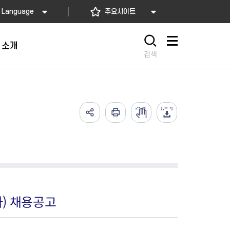
Language
주요사이트
 소개
사이트맵
검색
가예방접종
고)
배달음식점
의약업소 자율점검
아가사랑센터
의 서비스
요! 동대문길
소개
2026년 상반기 축산물 위생업
임산부 등록관리
예방접종
사항
 소개
소 자율점검
산모·신생아 건강관리 지원
식품
렴구균 국가예방접종
내
지정 음식점 현황
2026년 상반기 공중위생업소
산모∙신생아 본인부담금 지원
종
자율점검
서울형 산후조리경비 지원사업
2026년 소독업소 자율점검
영유아 건강검진 사업
의료기관 결핵검진 등 이행 점
서울아기 건강 첫걸음사업
) 채용공고
검
난임부부 시술비 지원
한의약 난임치료 지원사업